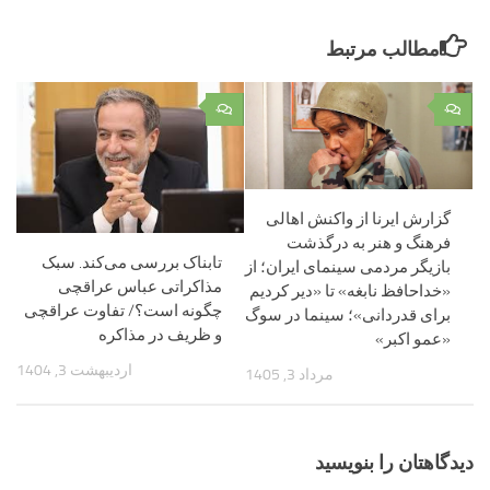
مطالب مرتبط
۰
۰
گزارش ایرنا از واکنش اهالی
فرهنگ و هنر به درگذشت
تابناک بررسی می‌کند. سبک
بازیگر مردمی سینمای ایران؛ از
مذاکراتی عباس عراقچی
«خداحافظ نابغه» تا «دیر کردیم
چگونه است؟/ تفاوت عراقچی
برای قدردانی»؛ سینما در سوگ
و ظریف در مذاکره
«عمو اکبر»
اردیبهشت 3, 1404
مرداد 3, 1405
دیدگاهتان را بنویسید