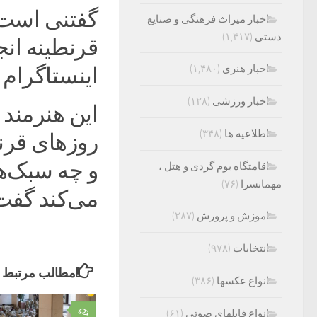
گفتنی است 
اخبار میراث فرهنگی و صنایع
دستی
(۱,۴۱۷)
قرنطینه ان
اخبار هنری
(۱,۴۸۰)
اینستاگرام 
اخبار ورزشی
(۱۲۸)
این هنرمند 
اطلاعیه ها
(۳۴۸)
روزهای قرن
و چه سبک‌ها
اقامتگاه بوم گردی و هتل ،
مهمانسرا
(۷۶)
می‌کند گفت
اموزش و پرورش
(۲۸۷)
انتخابات
(۹۷۸)
مطالب مرتبط
انواع عکسها
(۳۸۶)
انواع فایلهای صوتی
(۶۱)
۰