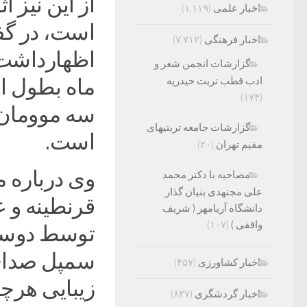
از این نیز 
اخبار علمی
(۱,۱۱۹)
است، در گفت
اخبار فرهنگی
(۷,۷۱۲)
اظهارداشت:
گزارشات انجمن شعر و
ادب قطب تربت حیدریه
(۱۷۴)
سه موومان
گزارشات جامعه تربتیهای
است.‌
مقیم تهران
(۲۰)
وی درباره م
مصاحبه با دکتر محمد
علی مجتهدی بنیان گذار
قرنطینه و ع
دانشگاه آریامهر ( شریف
واقفی )
(۱۰۷)
توسط دوست
سمپل صدای 
اخبار کشاورزی
(۴۵۷)
زیبایی هرچه
اخبار گردشگری
(۸۳۷)