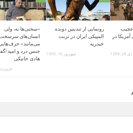
 عجیب
رونمایی از تندیس دونده
«سختی‌ها نه، ولی
آمریکا در
المپیکی ایران در تربت
انسان‌های سرسخت
حیدریه
می‌مانند» حرف‌هایی 
جنس درد و امید/گفت
دی 26, 1399
شهریور 10, 1395
هادی خانیکی
فروردین 9, 9