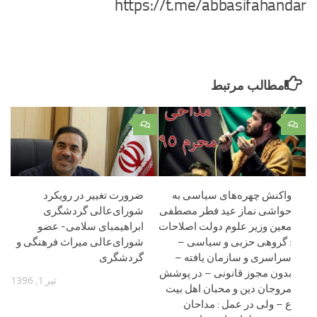
https://t.me/abbasifahandar
مطالب مرتبط
۰
۰
واکنش چهره‌های سیاسی به
ضرورت تغییر در رویکرد
حواشی نماز عید فطر مصطفی
شورای‌عالی گردشگری
معین وزیر علوم دولت اصلاحات
ابراهیمبای سلامی- عضو
: گروهی حزبی و سیاسی –
شورای‌عالی میراث فرهنگی و
سراسری و سازمان یافته –
گردشگری
بدون مجوز قانونی – در پوشش
تیر 1, 1396
مروجان دین و محبان اهل بیت
ع – ولی در عمل : مداحان