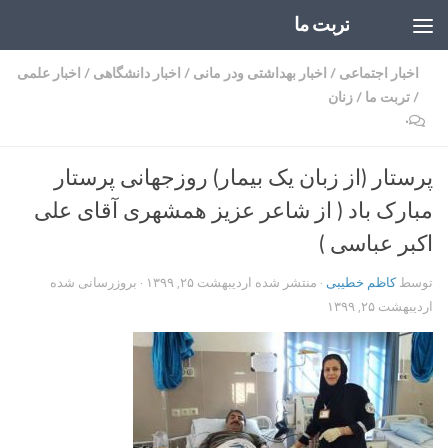
تربت ما
Skip to content
اخبار اجتماعی
/
اخبار بهداشتی ودر مانی
/
اخبار دانشگاهی
/
اخبار علمی
/
تربت ما
/
زنان
۰
پرستار (از زبان یک بیمار) روزجهانی پرستار
مبارک باد ( از شاعر عزیز همشهری آقای علی
اکبر عباسی )
توسط
کاظم خطیبی
· منتشر شده
اردیبهشت ۲۵, ۱۳۹۹
· بروزرسانی شده
اردیبهشت ۲۵, ۱۳۹۹