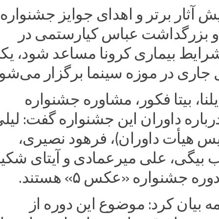
 آثار برتر و اهدای جوایز جشنواره
کس ۵» و بزرگداشت عباس کیارستمی در
رایط بیماری کرونا مساعد شود، یک
 جاری در موزه سینما برگزار می‌شود.
لنا، بیتا فکور، مشاوره جشنواره
س۵» درباره داوران این جشنواره گفت: لیل
یس هیأت داوران)، فرهود نصیری،
ب بیگی، علی میرعمادی و آیتای شکیب
ره جشنواره «عکس ۵» هستند.‌
مه بیان کرد: موضوع این دوره از