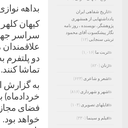
بداهه نوازی
تاریخ شفاهی ایران
یادداشتهایی از همشهری
کیهان کلهر 
پژوهشگر، نویسنده ، روز نامه
نگار پیشکسوت آقای محمود
سراسر جهان
تربتی سنجابی
(۱۲)
علاقمندان م
تربت ما
(۱,۰۱۶)
دو پلتفرم 
زنان
(۸۲۰)
تماشا کنند.‌
شعر و شاعری
(۶۲۳)
به گزارش ای
شهر و شهرداری
(۸۱۶)
خردادماه) ب
فایلهای تصویری
(۱۰۴)
فضای مجازی
خواهد بود.‌ 
فیلم و سینما
(۳۳۰)