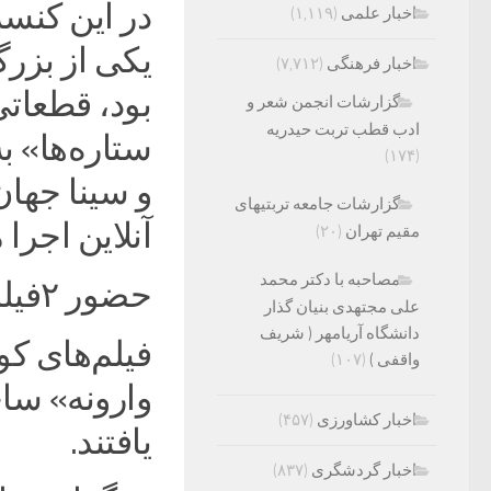
در این کنسر
اخبار علمی
(۱,۱۱۹)
یکی از بزر
اخبار فرهنگی
(۷,۷۱۲)
بود، قطعاتی
گزارشات انجمن شعر و
ادب قطب تربت حیدریه
ستاره‌ها» ب
(۱۷۴)
و سینا جهان
گزارشات جامعه تربتیهای
آنلاین اجرا 
مقیم تهران
(۲۰)
مصاحبه با دکتر محمد
‌حضور ۲فیلم کوتاه ایرانی در جشنواره هندی‌
علی مجتهدی بنیان گذار
دانشگاه آریامهر ( شریف
فیلم‌های کو
واقفی )
(۱۰۷)
وارونه» ساخ
اخبار کشاورزی
(۴۵۷)
یافتند.‌
اخبار گردشگری
(۸۳۷)