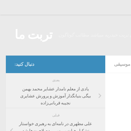
Skip to content
تربت ما
 تربت حیدریه میباشد مطالب گوناگون
موسیقی
دنبال کنید:
بعدی
یادى از معلم نامدار عشایر محمد بهمن
بیگى بنیانگذار آموزش و پرورش عشایری
نجیبه قربانی‌زاده
قبلی
علی مطهری در نامه‌ای به رهبری خواستار
تشکیل هیات بررسی ردصلاحیت‌ها شد