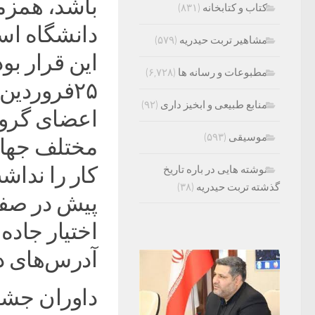
باشد، همزما
کتاب و کتابخانه
(۸۳۱)
دانشگاه است
مشاهیر تربت حیدریه
(۵۷۹)
این قرار بو
مطبوعات و رسانه ها
(۶,۷۲۸)
۲۵فروردین
منابع طبیعی و ابخیز داری
(۹۲)
اعضای گروه
موسیقی
(۵۹۳)
مختلف جهان 
کار را نداش
نوشته هایی در باره تاریخ
گذشته تربت حیدریه
(۳۸)
پیش در صفح
اختیار جاده 
آدرس‌های داد
داوران جشنواره «