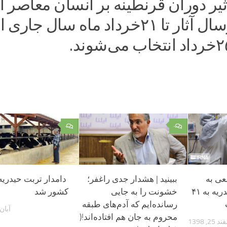
ثیر دوران قرنطینه بر انسان معاصر
که مهلت ارسال آثار تا ۲۱خرداد ماه سال ج
۰
۰
عی به
ببینید | هشدار جدی راغفر؛
دامدار تربت حیدریه
کرونا در تربت حیدریه به ۴۱
خشونت را به جایی
کشور شد
رسانده‌ایم که آدم‌های طبقه
آبان 20, 95
محروم به جان هم افتاده‌اند!(
25, 1398