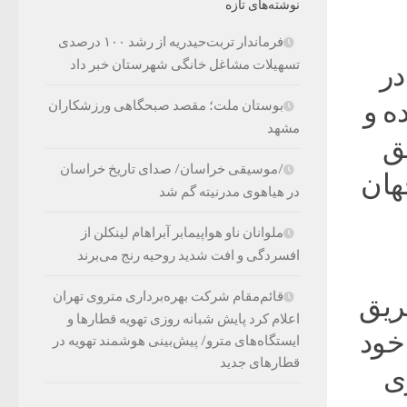
نوشته‌های تازه
فرماندار تربت‌حیدریه از رشد ۱۰۰ درصدی
تسهیلات مشاغل خانگی شهرستان خبر داد
در
ه و
بوستان ملت؛ مقصد صبحگاهی ورزشکاران
مشهد
یق
/موسیقی خراسان/ صدای تاریخ خراسان
هان
در هیاهوی مدرنیته گم شد
ملوانان ناو هواپیمابر آبراهام لینکلن از
افسردگی و افت شدید روحیه رنج می‌برند
قائم‌مقام شرکت بهره‌برداری متروی تهران
طریق
اعلام کرد پایش شبانه روزی تهویه قطارها و
خود
ایستگاه‌های مترو/ پیش‌بینی هوشمند تهویه در
قطارهای جدید
زی