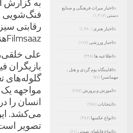
به گزارش ایر
اخبار میراث فرهنگی و صنایع
فنگ‌شویی و
دستی
(۱,۴۱۷)
رقابتی سیزد
اخبار هنری
(۱,۴۸۰)
Filmsaazهند نمایش داده خواهند شد.‌
اخبار ورزشی
(۱۲۸)
علی خلقی، 
اطلاعیه ها
(۳۴۸)
بازیگران فیل
اقامتگاه بوم گردی و هتل ،
مهمانسرا
(۷۶)
مواجهه یک ا
اموزش و پرورش
(۲۸۷)
انسان را در
انتخابات
(۹۷۸)
می‌کشد. این 
انواع عکسها
(۳۸۶)
تصویر است ک
انواع فایلهای صوتی
(۶۱)