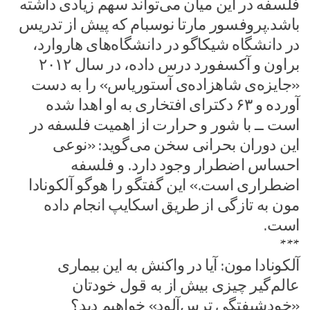
فلسفه در این میان می‌تواند سهم زیادی داشته
باشد.پروفسور مارتا نوسبام ‌که پیش از تدریس
در دانشگاه شیکاگو در دانشگاه‌های هاروارد،
براون و آکسفورد درس داده، در سال ۲۰۱۲
«جایزه‌ی شاهزاده‌ی آستوریاس» را به دست
آورده و ۶۳ دکترای افتخاری به او اهدا شده
است ــ با شور و حرارت از اهمیت فلسفه در
این دوران بحرانی سخن می‌گوید: «نوعی
احساس اضطرار وجود دارد. و فلسفه
اضطراری است.» این گفتگو را هوگو آلکونادا
مون به تازگی از طریق اسکایپ انجام داده
است.
***
آلکونادا مون: آیا در واکنش به این بیماری
عالم‌گیر چیزی بیش از به قول خودتان
«خودشیفتگیِ ترس‌آلود» خواهیم دید؟