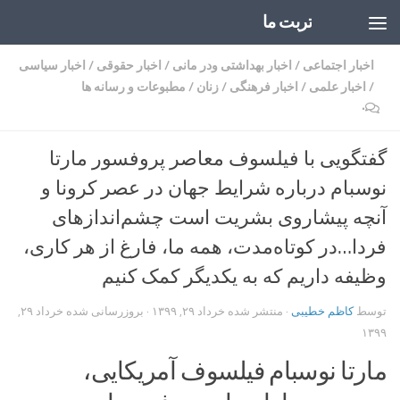
تربت ما
Skip to content
اخبار اجتماعی
/
اخبار بهداشتی ودر مانی
/
اخبار حقوقی
/
اخبار سیاسی
/
اخبار علمی
/
اخبار فرهنگی
/
زنان
/
مطبوعات و رسانه ها
۰
گفتگویی با فیلسوف معاصر پروفسور مارتا
نوسبا‌م درباره شرایط جهان در عصر کرونا و
آنچه پیشاروی بشریت است چشم‌انداز‌های
فردا…در کوتاه‌مدت، همه‌‌ ما، فارغ از هر کاری،
وظیفه داریم که به یکدیگر کمک کنیم
توسط
کاظم خطیبی
· منتشر شده
خرداد ۲۹, ۱۳۹۹
· بروزرسانی شده
خرداد ۲۹,
۱۳۹۹
مارتا نوسبام فیلسوف آمریکایی،