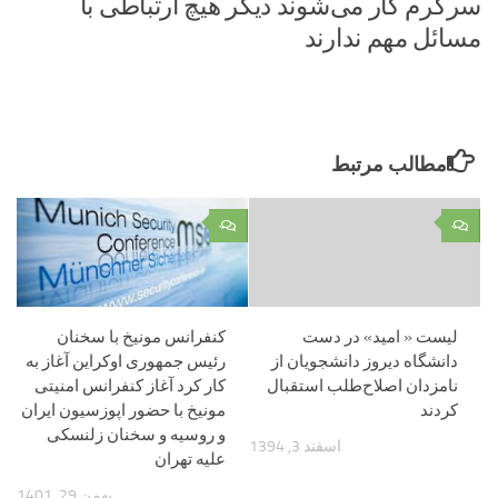
سرگرم کار می‌شوند دیگر هیچ ارتباطی با
مسائل مهم ندارند
مطالب مرتبط
۰
۰
لیست « امید» در دست
کنفرانس مونیخ با سخنان
دانشگاه دیروز دانشجویان از
رئیس جمهوری اوکراین آغاز به
نامزدان اصلاح‌طلب استقبال
کار کرد آغاز کنفرانس امنیتی
کردند
مونیخ با حضور اپوزسیون ایران
و روسیه و سخنان زلنسکی
اسفند 3, 1394
علیه تهران
بهمن 29, 1401