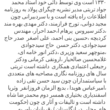
۱۳۳۰ است وی توسط دائی خود استاد محمد
جواد تربتی مدیر نشریه چپگرای پولاد به روزنامه
اطلاعات راه یافته است و با سردبیرانی چون
مجید دوانی، تورج فرازمند، دکتر مهدی بهره مند
،دکتر سیروس پرهام ا،حمد احرار، مهندس
کردبچه ،حسین بنی احمد، علی اصغر صدر حاج
سیدجوادی، دکتر حسن حاج سیدجوادی
،منوچهر سعید وزیری ،دکتر انور خامه ای،
غلامحسین صالحیار ،ارونقی کرمانی ودکتر
رجبعلی اعتمادی همکاری داشته است تربتی
سال های روزنامه نگاری مصاحبه های متعددی
با سیاستمداران چون سید حسن تقی زاده
،امیرعباس هویدا ، بدیع الزمان فروزانفر وثریا
اسفندیاری بختیاری همسر دوم محمدرضا شاه
داشته است و تالیفات و آثار ی چون (حکومت
های محلی در انگلستان ) ،قربانیان باور به