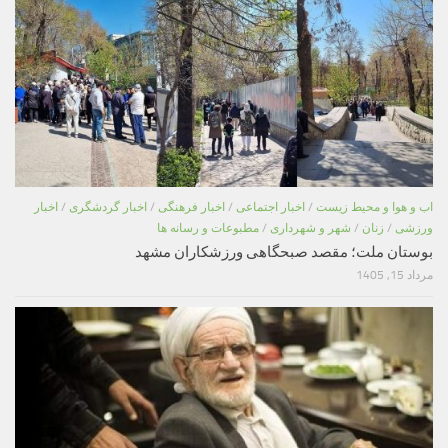
اب و هوا و محیط زیست
/
اخبار اجتماعی
/
اخبار فرهنگی
/
اخبار گردشگری
/
اخبار
ورزشی
/
زنان
/
شهر و شهرداری
/
مطبوعات و رسانه ها
بوستان ملت؛ مقصد صبحگاهی ورزشکاران مشهد
مرداد 15, 1405