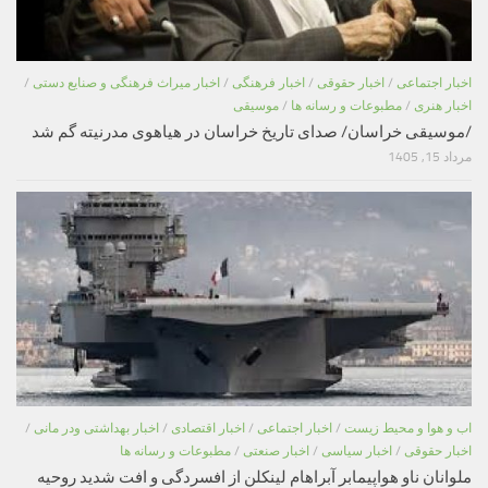
اخبار اجتماعی
/
اخبار حقوقی
/
اخبار فرهنگی
/
اخبار میراث فرهنگی و صنایع دستی
/
اخبار هنری
/
مطبوعات و رسانه ها
/
موسیقی
/موسیقی خراسان/ صدای تاریخ خراسان در هیاهوی مدرنیته گم شد
مرداد 15, 1405
اب و هوا و محیط زیست
/
اخبار اجتماعی
/
اخبار اقتصادی
/
اخبار بهداشتی ودر مانی
/
اخبار حقوقی
/
اخبار سیاسی
/
اخبار صنعتی
/
مطبوعات و رسانه ها
ملوانان ناو هواپیمابر آبراهام لینکلن از افسردگی و افت شدید روحیه