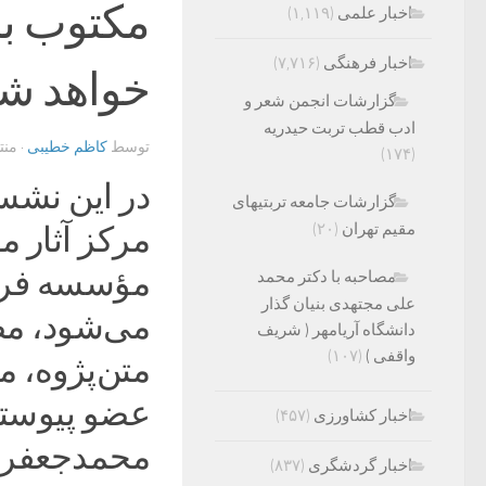
اخبار علمی
(۱,۱۱۹)
اخبار فرهنگی
(۷,۷۱۶)
خواهد شد
گزارشات انجمن شعر و
ادب قطب تربت حیدریه
توسط
کاظم خطیبی
· من
(۱۷۴)
در این نشس
گزارشات جامعه تربتیهای
مقیم تهران
(۲۰)
مرکز آثار 
مؤسسه فره
مصاحبه با دکتر محمد
علی مجتهدی بنیان گذار
می‌شود، م
دانشگاه آریامهر ( شریف
واقفی )
(۱۰۷)
متن‌پژوه، م
عضو پیوسته
اخبار کشاورزی
(۴۵۷)
محمدجعفر ی
اخبار گردشگری
(۸۳۷)