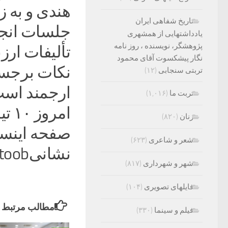
هندی و به ز
تاریخ شفاهی ایران
یادداشتهایی از همشهری
پژوهشگر، نویسنده ، روز نامه
تألیفات ارز
نگار پیشکسوت آقای محمود
نکات برجست
تربتی سنجابی
(۱۲)
تربت ما
(۱,۰۱۶)
زنان
(۸۲۰)
صفحه اینست
شعر و شاعری
(۶۲۳)
نشانیmirasmaktoobبرگزار خواهد شد.
شهر و شهرداری
(۸۱۷)
فایلهای تصویری
(۱۰۴)
مطالب مرتبط
فیلم و سینما
(۳۳۰)