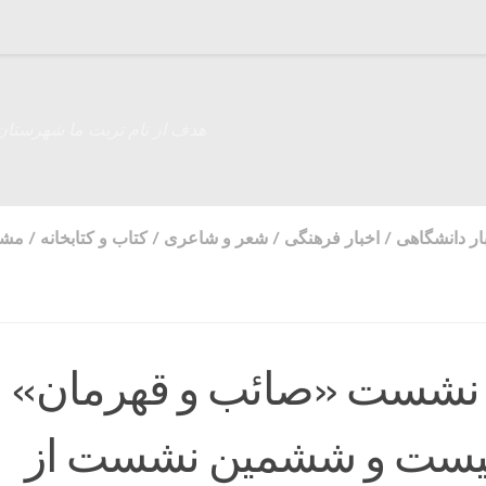
هدف از نام تربت ما شهرستان
ار دانشگاهی
/
اخبار فرهنگی
/
شعر و شاعری
/
کتاب و کتابخانه
/
مشا
 نشست «صائب و قهرمان»‌
بیست و ششمین نشست از