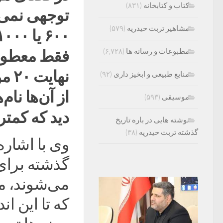
کتاب و کتابخانه
(۸۳۱)
توجهی نمی‌
مشاهیر تربت حیدریه
(۵۷۹)
مطبوعات و رسانه ها
(۶,۷۲۸)
فقط معطوف 
نها
منابع طبیعی و ابخیز داری
(۹۲)
از آن‌ها نام
موسیقی
(۵۹۳)
دید که کمتر
نوشته هایی در باره تاریخ
گذشته تربت حیدریه
(۳۸)
وی با اشار
گذشته برای
می‌شوند، می
که تا این ان