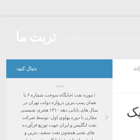
Skip to content
تربت ما
 تربت حیدریه میباشد مطالب گوناگون
اث
دنبال کنید:
بعدی
( موزه نفت )جایگاه سوخت شماره ۶ یا
همان پمپ بنزین دروازه دولت تهران در
یک
سال های پایانی دهه ۱۳۱۰ هجری شمسی
مقارن با دوره پهلوی اول، توسط شرکت
نفت انگلیس و ایران جهت توزیع فرآورده
های نفتی همچون نفت سفید، بنزین و
امشی احداث شد( با کلیپ تصویری )