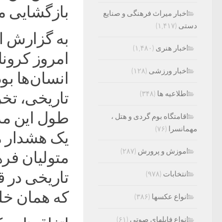
بازگشایی م
اخبار میراث فرهنگی و صنایع
دستی
(۱,۴۱۷)
به گزارش ای
اخبار هنری
(۱,۴۸۰)
امروز کرونا 
اخبار ورزشی
(۱۲۸)
انسان‌ها بو
اطلاعیه ها
(۳۴۸)
تاریخی، تخر
طول این مد
اقامتگاه بوم گردی و هتل ،
مهمانسرا
(۷۶)
یک هشدار م
اموزش و پرورش
(۲۸۷)
متولیان فره
تاریخی در ق
انتخابات
(۹۷۸)
که همان خل
انواع عکسها
(۳۸۶)
انواع فایلهای صوتی
(۶۱)