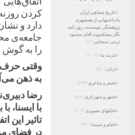
اتفاق‌هایی 
کردن روزنه‌
تاریخ شفاهی ایران
یادداشتهایی از همشهری
دارد و نشان
پژوهشگر، نویسنده ، روز نامه
نگار پیشکسوت آقای محمود
جامعه‌ی مح
تربتی سنجابی
(۱۲)
را به گوش 
تربت ما
(۱,۰۱۶)
وقتی حرف ا
زنان
(۸۲۰)
به ذهن می‌آ
شعر و شاعری
(۶۲۳)
رضا دبیری‌ن
شهر و شهرداری
(۸۱۶)
با ایسنا، با
فایلهای تصویری
(۱۰۴)
تاثیر این ات
فیلم و سینما
(۳۳۰)
در فضای موز