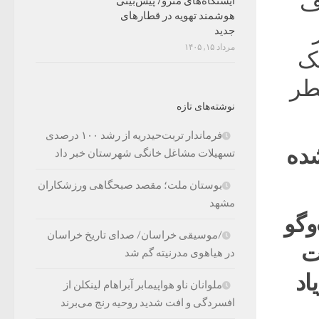
رف
ایستگاه‌های مترو/ پیش‌بینی
هوشمند تهویه در قطارهای
جدید
مرداد ۱۵, ۱۴۰۵
یک
طر
نوشته‌های تازه
فرماندار تربت‌حیدریه از رشد ۱۰۰ درصدی
شده
تسهیلات مشاغل خانگی شهرستان خبر داد
بوستان ملت؛ مقصد صبحگاهی ورزشکاران
مشهد
وگو
/موسیقی خراسان/ صدای تاریخ خراسان
حت
در هیاهوی مدرنیته گم شد
اد
ملوانان ناو هواپیمابر آبراهام لینکلن از
افسردگی و افت شدید روحیه رنج می‌برند