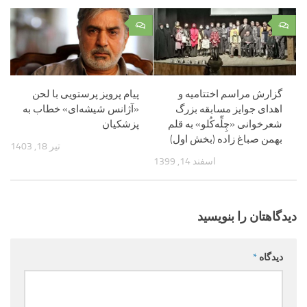
۰
۰
گزارش مراسم اختتامیه‌ و
پیام پرویز پرستویی با لحن
اهدای جوایز مسابقه بزرگ
«آژانس شیشه‌ای» خطاب به
شعرخوانی «چِلِّه‌کُلو» به قلم
پزشکیان
بهمن صباغ زاده (بخش اول)
تیر 18, 1403
اسفند 14, 1399
دیدگاهتان را بنویسید
دیدگاه
*