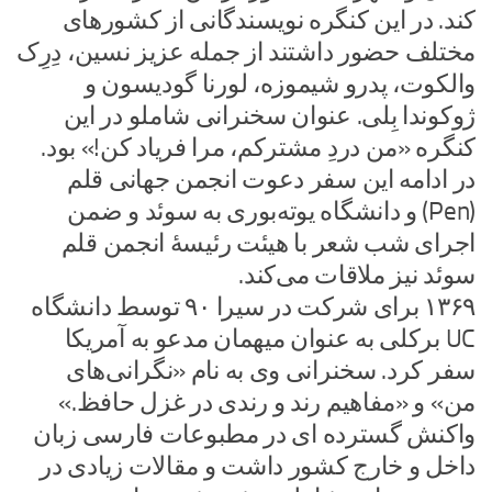
کند. در این کنگره نویسندگانی از کشورهای
مختلف حضور داشتند از جمله عزیز نسین، دِرِک
والکوت، پدرو شیموزه، لورنا گودیسون و
ژوکوندا بِلی. عنوان سخنرانی شاملو در این
کنگره «من دردِ مشترکم، مرا فریاد کن!» بود.
در ادامه این سفر دعوت انجمن جهانی قلم
(Pen) و دانشگاه یوته‌بوری به سوئد و ضمن
اجرای شب شعر با هیئت رئیسهٔ انجمن قلم
سوئد نیز ملاقات می‌کند.
۱۳۶۹ برای شرکت در سیرا ۹۰ توسط دانشگاه
UC برکلی به عنوان میهمان مدعو به آمریکا
سفر کرد. سخنرانی وی به نام «نگرانی‌های
من» و «مفاهیم رند و رندی در غزل حافظ.»
واکنش گسترده ای در مطبوعات فارسی زبان
داخل و خارج کشور داشت و مقالات زیادی در