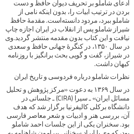
ادعای شاملو بر تحریف دیوان حافظ و دست
بردن در ترتیب ابیات را، بدون اینکه نامی از
شاملو ببرد، مردود دانسته‌است. مقدمهٔ حافظ
شیراز شاملو پس از انقلاب در ایران اجازه چاپ
نیافت و این کتاب بدون مقدمه منتشر گردید.وی
در سال ۱۳۵۰، در کنگرهٔ جهانی حافظ و سعدی
در شیراز، گفت و گویی بحث برانگیز با روزنامه
کیهان داشت.
نظرات شاملو درباره فردوسی و تاریخ ایران
در سال ۱۳۶۹ به دعوت «مرکز پژوهش و تحلیل
مسائل ایران» ـ سیرا (CIRA) ـ جلساتی در
دانشگاه برکلی کالیفرنیا برگزار شد که هدف
آن، بررسی هنر و ادبیات و شعر معاصر فارسی
بود. سخنران یکی از این جلسات احمد شاملو
بود، که وی با ایراد سخنانی پیرامون شاهنامه به