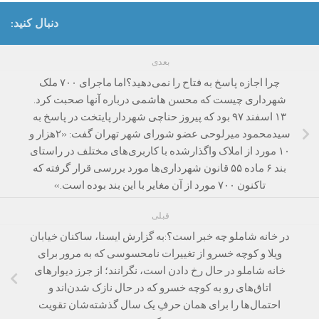
دنبال کنید:
بعدی
چرا اجازه پاسخ به فتاح را نمی‌دهید؟اما ماجرای ۷۰۰ ملک
شهرداری چیست که محسن هاشمی درباره آنها صحبت کرد.
۱۳ اسفند ۹۷ بود که پیروز حناچی شهردار پایتخت در پاسخ به
سیدمحمود میرلوحی عضو شورای شهر تهران گفت: «۲هزار و
۱۰ مورد از املاک واگذار‌شده با کاربری‌های مختلف در راستای
بند ۶ ماده ۵۵ قانون شهرداری‌ها مورد بررسی قرار گرفته که
تاکنون ۷۰۰ مورد از آن مغایر با این بند بوده است.»
قبلی
در خانه شاملو چه خبر است؟:به گزارش ایسنا، ساکنان خیابان
ویلا و کوچه خسرو از تغییرات نامحسوسی که به مرور برای
خانه شاملو در حال رخ دادن است، نگرانند؛ از جرز دیوارهای
اتاق‌های رو به کوچه خسرو که در حال نازک شدن‌اند و
احتمال‌ها را برای همان حرف‌ِ یک سال گذشته‌شان تقویت