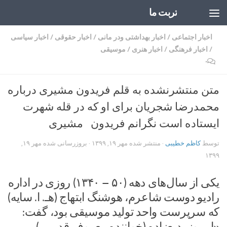
تربت ما
Skip to content
اخبار اجتماعی
/
اخبار بهداشتی ودر مانی
/
اخبار حقوقی
/
اخبار سیاسی
/
اخبار فرهنگی
/
اخبار هنری
/
موسیقی
۰
متن منتشرنشده‌ به قلم فریدون مشیری درباره
محمدرضا شجریان برای او که در قله شهرت
ایستاده است نگرانم فریدون مشیری
توسط
کاظم خطیبی
· منتشر شده
مهر ۱۹, ۱۳۹۹
· بروزرسانی شده
مهر ۱۹,
۱۳۹۹
یکی از سال‌های دهه (۵۰ – ۱۳۴۰) روزی در اداره
رادیو دوست شاعرم، هوشنگ ابتهاج (هـ. ا. سایه)
که سرپرست واحد تولید موسیقی بود، گفت:
«امروز بدیع‌زاده (خواننده معروف قدیمی)