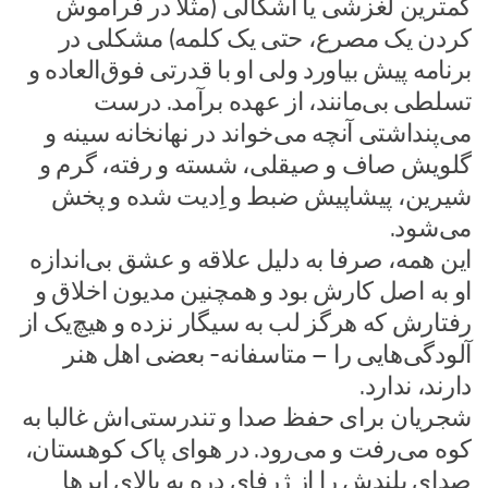
کمترین لغزشی یا اشکالی (مثلا در فراموش
کردن یک مصرع، ‌حتی یک کلمه) مشکلی در
برنامه پیش بیاورد ولی او با قدرتی فوق‌العاده و
تسلطی بی‌مانند، از عهده برآمد. درست
می‌پنداشتی آنچه می‌خواند در نهانخانه سینه و
گلویش صاف و صیقلی، شسته و رفته، گرم و
شیرین، پیشاپیش ضبط و اِدیت شده و پخش
می‌شود.
این همه، صرفا به دلیل علاقه و عشق بی‌اندازه
او به اصل کارش بود و همچنین مدیون اخلاق و
رفتارش که هرگز لب به سیگار نزده و هیچ‌یک از
آلودگی‌هایی را – متاسفانه- بعضی اهل هنر
دارند، ندارد.
شجریان برای حفظ صدا و تندرستی‌اش غالبا به
کوه می‌رفت و می‌رود. در هوای پاک کوهستان،
صدای بلندش را از ژرفای دره به بالای ابر‌ها