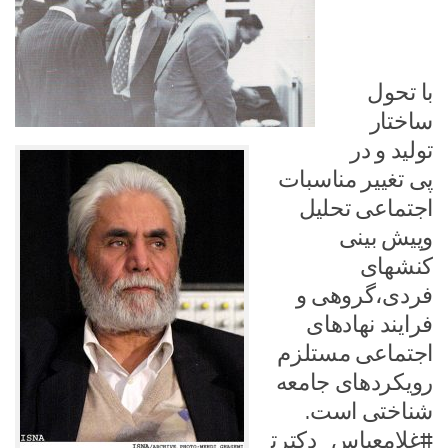
با تحول
ساختار
تولید و در
پی تغییر مناسبات
اجتماعی تحلیل
وپیش بینی
کنشهای
فردی،گروهی و
فرایند نهادهای
اجتماعی مستلزم
رویکردهای جامعه
شناختی است.
#غلامعباس_دکترت