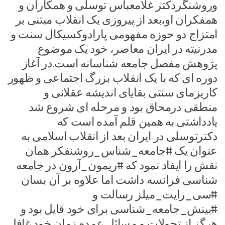
وروشنگردکتر غلامعباس توسلی و همکاران و
همفکران او،بعد از پیروزی یک انقلاب مبتنی بر
امتزاج دو حوزه مفهومی پارادوکسیکال سنت و
مدرنیته در ایران معاصر، خود یک موضوع
پژوهش مفصل جامعه شناسانه است.در آغاز
دوره ای که با یک انقلاب بزرگ اجتماعی و ظهور
کاریزمای سنتی بقایای اندیشه عقلانی و
منطقی درمحاق بود و مرحله ای شروع شد
یادداشتی به همین قلم آمده است که
دکترتوسلی در ایران بعد از انقلاب اسلامی به
عنوان یک #جامعه_شناس_روشنفکر همان
نقش را ایفاد نمود که #ریمون_آرون در جامعه
شناسی فرانسه داشت اما علاوه بر آن بسان
#سی_رایت_میلز رسالت و
#بینش_جامعه_شناسی برای خود قایل بود و
هرگز از تحولات و مسائل عمده زمان خود غافل