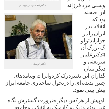
وسلی مرد فرزانه
دکتر غلامعباس توسلی
این صحنه
بود که
انقلاب در
ایران را در
جوارایدئولو
گ بزرگ آن
#دکترعلی_
شریعتی و
دکتر توسلی
دیگر بنیان
گذاران این تغییردرک کردواثرات وپیامدهای
چنین پدیده ای را درتحول ساختاری جامعه ایران
پیش بینی نمود.
اوپیش از هرکس دیگر ضرورت گسترش نگاه
غیر ایدئولوژیک واکادمیک به انقلاب وجامعه