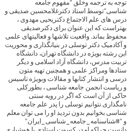
توجه به ترجمه وخلق “مفهوم جامعه
شناسی”توسط استاد دکترغلامحسین صدیقی و
درس های علم الاجتماع دکتریحیی مهدوی ،
بهتراست که این عنوان برای دکترصدیقی
محفوظ بماند. واقعیت تلاشها و فعالیتهای علمی
و آکادمیک دکتر توسلی در بنیانگذاری و محوریت
این رشته بویژه در دانشگاه تهران، دانشگاه
تربیت مدرس، دانشگاه آزاد اسلامی و دیگر
ستادها ومراکز علمی و همچنین تهیه متون
درسی و انتشار کتابها و مقالات وبویژه تاسیس
و ریاست انجمن جامعه شناسی ، بطورکلی
حاکی از آن است که اگر در رویه سنتی
نامگذاری نتوانیم توسلی را پدر علم جامعه
شناسی بخوانیم بدون تردید او را می توان معلم
و “#شناسنامه_جامعه_شناسی_ایران”
دانست.چراکه او در کسوت استادی با هوشیاری