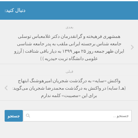
دنبال کنید:
بعدی
همشهری فرهیخته و گرانقدرمان دکتر غلامعباس توسلی
جامعه شناس برجسته ایرانی ملقب به پدر جامعه شناسی
ایران ظهر جمعه روز ۲۵ مهر ۱۳۹۹ به دیار باقی شتافت ( آرزو
علومی دانشگاه تربت حیدریه ) )
قبلی
واکنش «سایه» به درگذشت شجریان:امیرهوشنگ ابتهاج
(هـ.ا.سایه) در واکنش به درگذشت محمدرضا شجریان می‌گوید:
برای این «مصیبت» کلمه ندارم
جستجو
برای: