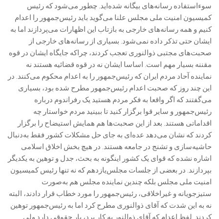
سوءاستفاده رسانه‌های بیگانه شده‌اید. چطور می‌شود که رئیس
کمیسیون امنیت ملی مجلس علنا می‌گوید باید رئیس‌جمهور را اعدام
کنیم و همه رسانه‌های خارجی به بازتاب این اظهارات می‌پردازند اما به
ایشان حتی تذکر داده نمی‌شود. بسیاری از رسانه‌های خارجی از
صحبت‌های مجتبی ذوالنوری تعجب کردند، چراکه جایگاه ایشان در قوه
مقننه بسیار مهم است. اساسا ایشان نه در قوه قضائیه هستند نه
نماینده آحاد مردم ایران که رئیس‌جمهور را به اعدام محکوم می‌کنند. در
این چند روز که صحبت اعدام رئیس‌جمهور مطرح شده بود، بسیاری
می‌گفتند که اگر واقعا به فکر مردم هستید یک رفراندوم درباره
رئیس‌جمهور و سایر قوا برگزار کنید تا ببینید مردم خواستار چه
اقداماتی هستند. بعد از این صحبت‌ها هم همایش استیضاح را برگزار
کردند که نشان می‌دهد عده‌ای به جای حل مشکلات کشور فقط به‌دنبال
حاشیه‌سازی و تشنج در جامعه هستند. در هیچ بخش اخلاق اسلامی
اشاره نشده که قوای یک کشور اینگونه به بحث، جدل و توهین به یکدیگر
بپردازند. در بعضی از جلسات مجلس‌یازدهم که نه تنها رئیس کمیسیون
امنیت ملی مجلس بلکه چندین نماینده مجلس هم به‌صورت
ستیزجویانه و غیراخلاقی، رئیس‌جمهور را مورد خطاب قرار دادند، البته
نه به این شدت که آقای ذوالنوری مطرح کرد اما به رئیس‌جمهور توهین
کردند. لفظ اعدام که آقای ذوالنور به کار برد، بار حقوقی دارد ولی