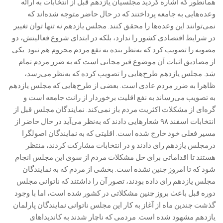
‎همانطور که اشاره کردید مجلسیان یازدهم قبل از انتخابات به ارائه
وعده‌هایی به جامعه پرداختند که در حال حاضر متوجه شده‌اند که
نمی‌توانند این وعده‌ها را محقق کنند. مجلس یازدهم نه تنها توان تغییر
در شرایط اقتصادی کشور را ندارد، بلکه در ابتدای شروع فعالیتش، دو
مصوبه را تصویب کرد که به‌نظر بنده به نفع مردم محروم هم نبود. یکی
از مصادیق اثبات آن موضوع قیر مجانی است که به ضرر مردم تمام
شد. مجلس یازدهم طرح‌هایی را تصویب کرده که به‌نظر می‌رسد،
ظاهرا به ضرر مردم عادی است. بعضی از طرح‌هایی که مجلس یازدهم
به تصویب می‌رساند به نفع اقلیت برخوردار از رانت جامعه است و
گره‌ای از مشکلات اکثریت مردم باز نمی‌کند. نمایندگان مجلس قبل از
انتخابات اسفند ۹۸ شعارهایی دادند که به‌نظر می‌آید در حال حاضر از
مسیر فعلی خود خارج شده است. اقلیتی که به نمایندگان اصولگرا
درمجلس یازدهم رای دادند و در انتخابات مشارکت کردند، منتظر
هستند تا اقداماتی برای حل مشکلات مردم از سوی این مجلس انجام
شود که تا امروز چنین نشده است. بخشی از مردم که به نمایندگان
مجلس یازدهم رای داده بودند، تصور آن را داشتند که ناتوانی مجلس
دوره قبل باعث بروز چنین مشکلاتی در کشور شده است، اما با وجود
گذشت چندین ماه از آغاز به کار این مجلس ناتوانی نمایندگان پارلمان
یازدهم مشهود شده ‌است. مردمی که ناچار شدند به کاندیداهای