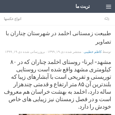
تربت ما
Skip to content
۰
انواع عکسها
طبیعت زمستانی اخلمد در شهرستان چناران با
تصاویر
توسط
کاظم خطیبی
· منتشر شده
دی ۱۹, ۱۳۹۹
· بروزرسانی شده
دی ۱۹, ۱۳۹۹
مشهد- ایرنا- روستای اخلمد چناران که در ۸۰
کیلومتری مشهد واقع شده است روستایی
توریستی و تفریحی است با آبشارهای زیبا که
بلندترین آن ۸۵ متر ارتفاع و قدمتی چندهزار
ساله دارد، اخلمد به بهشت خراسان هم معروف
است و در فصل زمستان نیز زیبایی های خاص
خودش را دارد.