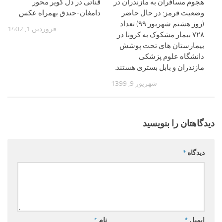
هجوم مسافران به مازندران در
قناتی در دل کویر محور
وضعیت قرمز: در حال حاضر
دامغان-جندق بهمراه عکس
(روز هشتم شهریور ۹۹) تعداد
فروردین 1, 1402
۷۲۸ بیمار مشکوک به کرونا در
بیمارستان های تحت پوشش
دانشگاه علوم پزشکی
مازندران و بابل بستری هستند.
شهریور 9, 1399
دیدگاهتان را بنویسید
دیدگاه
*
ایمیل
*
نام
*