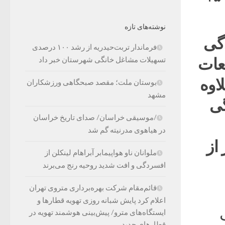
نوشته‌های تازه
دگی
فرماندار تربت‌حیدریه از رشد ۱۰۰ درصدی
بعات
تسهیلات مشاغل خانگی شهرستان خبر داد
اوه
بوستان ملت؛ مقصد صبحگاهی ورزشکاران
مشهد
گی
/موسیقی خراسان/ صدای تاریخ خراسان
در هیاهوی مدرنیته گم شد
از
ملوانان ناو هواپیمابر آبراهام لینکلن از
افسردگی و افت شدید روحیه رنج می‌برند
قائم‌مقام شرکت بهره‌برداری متروی تهران
اعلام کرد پایش شبانه روزی تهویه قطارها و
ایستگاه‌های مترو/ پیش‌بینی هوشمند تهویه در
قطارهای جدید