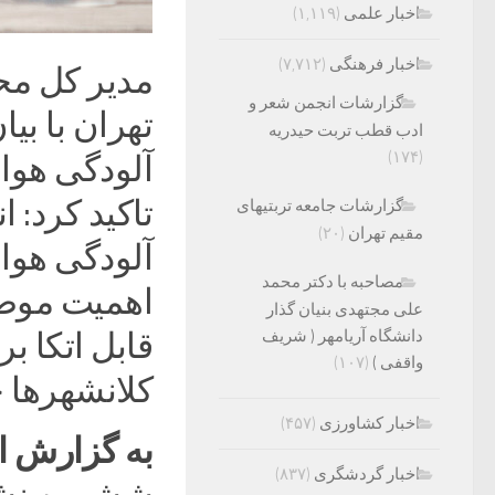
اخبار علمی
(۱,۱۱۹)
اخبار فرهنگی
(۷,۷۱۲)
مدیر کل مح
گزارشات انجمن شعر و
ادب قطب تربت حیدریه
(۱۷۴)
آلودگی هوا 
تاکید کرد: 
گزارشات جامعه تربتیهای
مقیم تهران
(۲۰)
آلودگی هوا
مصاحبه با دکتر محمد
اهمیت موضو
علی مجتهدی بنیان گذار
دانشگاه آریامهر ( شریف
قابل اتکا ب
واقفی )
(۱۰۷)
کلانشهرها ح
اخبار کشاورزی
(۴۵۷)
به گزارش ای
اخبار گردشگری
(۸۳۷)