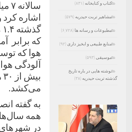
سالا
کتاب و کتابخانه
(۸۳۱)
اشاره کرد و
مشاهیر تربت حیدریه
(۵۷۹)
گ
مطبوعات و رسانه ها
(۶,۷۲۸)
که برابر آ
منابع طبیعی و ابخیز داری
(۹۲)
هوا که تو
موسیقی
(۵۹۳)
نوشته هایی در باره تاریخ
بی
گذشته تربت حیدریه
(۳۸)
می‌کشد.
همه سال‌های
در شهرهای 