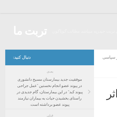
Skip to content
تربت ما
 تربت حیدریه میباشد مطالب گوناگون
ر سیاسی
دنبال کنید:
بعدی
موفقیت جدید بیمارستان مسیح دانشوری
در پیوند عضو‌ انجام نخستین “عمل جراحی
اثر
پیوند کبد” در این بیمارستان، گام جدیدی در
راستای بخشیدن حیات به بیماران نیازمند
پیوند عضو برداشته است.‌
قبلی