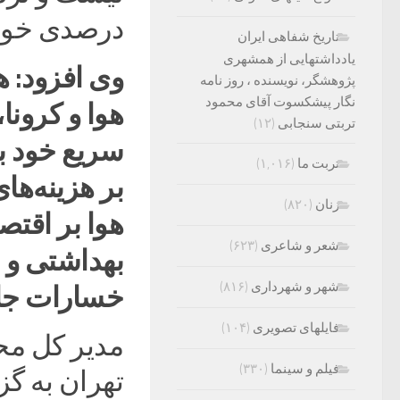
درصدی خود 
تاریخ شفاهی ایران
یادداشتهایی از همشهری
وی افزود: ه
پژوهشگر، نویسنده ، روز نامه
نگار پیشکسوت آقای محمود
هوا و کرونا
تربتی سنجابی
(۱۲)
سریع خود بس
تربت ما
(۱,۰۱۶)
بر هزینه‌ه
زنان
(۸۲۰)
هوا بر اقتص
شعر و شاعری
(۶۲۳)
بهداشتی و 
شهر و شهرداری
(۸۱۶)
خسارات جان
فایلهای تصویری
(۱۰۴)
مدیر کل مح
فیلم و سینما
(۳۳۰)
تهران به گ