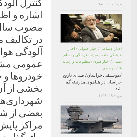
کنترل آلو
مرداد 15, 1405
اشاره و اظه
در تکالیف م
آلودگی هوا 
اخبار اجتماعی
/
اخبار حقوقی
/
اخبار
فرهنگی
/
اخبار میراث فرهنگی و صنایع
عمومی مشرو
دستی
/
اخبار هنری
/
مطبوعات و رسانه
ها
/
موسیقی
خودروها و ج
/موسیقی خراسان/ صدای تاریخ
خراسان در هیاهوی مدرنیته گم
شد
مرداد 15, 1405
شهرداری‌ها
بعضی از شه
مراکز پایش 