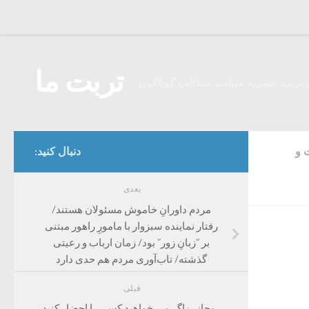
Skip to content
تربت ما
 تربت حیدریه میباشد مطالب گوناگون
 و
دنبال کنید:
بعدی
مردم داورانِ خاموش مسئولان هستند/
رفتار نماینده سبزوار با مامورِ راهور مبتنی
بر “زبانِ زور” بود/ زمان ارباب و رعیتی
گذشته/ تاب‌آوری مردم هم حدی دارد
قبلی
روحانی: اگر می خواهید کسی را احضار کنید