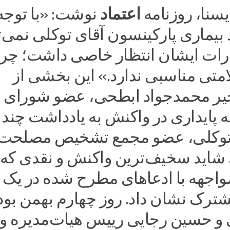
اعتماد
سنا، روزنامه
نوشت: «با توجه 
بیماری پارکینسون آقای توکلی نمی‌ت
ارات ایشان انتظار خاصی داشت؛ چرا
تی مناسبی ندارد.» این بخشی از
یر محمدجواد ابطحی، عضو شورای
پایداری در واکنش به یادداشت چند 
توکلی، عضو مجمع تشخیص مصلحت
شاید سخیف‌ترین واکنش و نقدی که
واجهه با ادعاهای مطرح شده در یک
ترک نشان داد. روز چهارم بهمن بود
 و حسین رجایی رییس هیات‌مدیره و