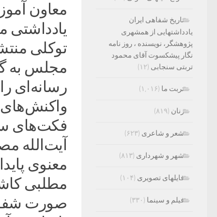
معاون آموز
تاریخ شفاهی ایران
یادداشتی م
یادداشتهایی از همشهری
پژوهشگر، نویسنده ، روز نامه
توکلی منتشر
نگار پیشکسوت آقای محمود
مجلس به گو
تربتی سنجابی
(۱۲)
رسانه‌ای را 
تربت ما
(۱,۰۱۶)
واکنش‌های ب
زنان
(۸۱۹)
فکت‌های س
شعر و شاعری
(۶۲۳)
آیت‌الله مص
شهر و شهرداری
(۸۱۳)
معنوی پایدا
فایلهای تصویری
(۱۰۴)
مطلبی کاشا
صورت شفاف 
فیلم و سینما
(۳۳۰)