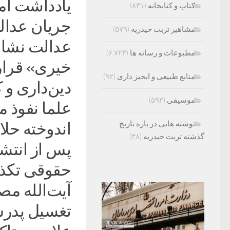
یادداشت آم
کتاب و کتابخانه
(۸۳۱)
جریان عدالت
مشاهیر تربت حیدریه
(۵۷۹)
عدالت نشان 
مطبوعات و رسانه ها
(۶,۷۲۳)
خیری» قرار
منابع طبیعی و ابخیز داری
(۹۲)
دین‌داری و
موسیقی
(۵۹۲)
علما نفوذ می
نوشته هایی در باره تاریخ
اندوخته حلال
گذشته تربت حیدریه
(۳۸)
پس از انتش
حقوقی تکذیب
آیت‌الله مص
تغسیل پدرش 