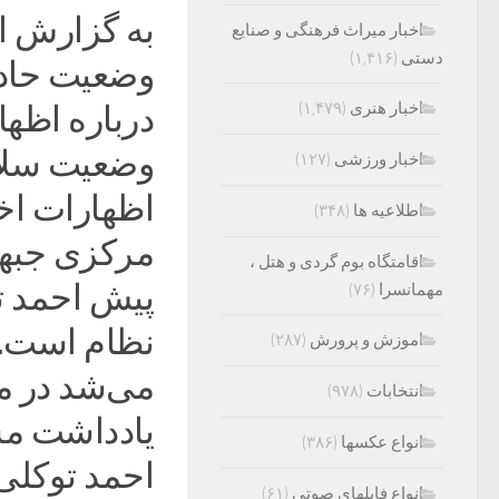
به گزارش ای
اخبار میراث فرهنگی و صنایع
دستی
(۱,۴۱۶)
وضعیت حاد 
اخبار هنری
(۱,۴۷۹)
درباره اظه
وضعیت سلام
اخبار ورزشی
(۱۲۷)
اظهارات اخ
اطلاعیه ها
(۳۴۸)
مرکزی جبهه 
اقامتگاه بوم گردی و هتل ،
پیش احمد 
مهمانسرا
(۷۶)
نظام است. 
اموزش و پرورش
(۲۸۷)
می‌شد در م
انتخابات
(۹۷۸)
یادداشت مش
انواع عکسها
(۳۸۶)
احمد توکلی
انواع فایلهای صوتی
(۶۱)