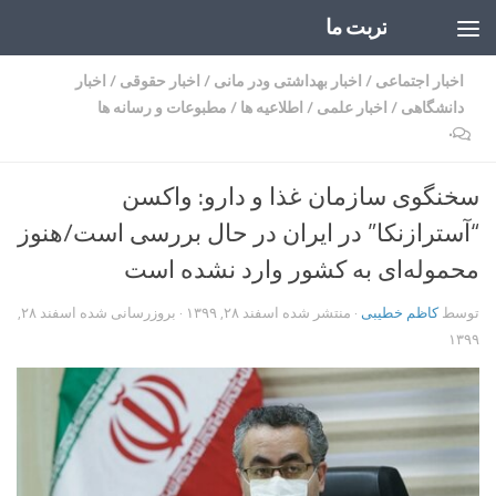
تربت ما
Skip to content
اخبار اجتماعی
/
اخبار بهداشتی ودر مانی
/
اخبار حقوقی
/
اخبار
دانشگاهی
/
اخبار علمی
/
اطلاعیه ها
/
مطبوعات و رسانه ها
۰
سخنگوی سازمان غذا و دارو: واکسن
“آسترازنکا” در ایران در حال بررسی است/هنوز
محموله‌ای به کشور وارد نشده است
توسط
کاظم خطیبی
· منتشر شده
اسفند ۲۸, ۱۳۹۹
· بروزرسانی شده
اسفند ۲۸,
۱۳۹۹