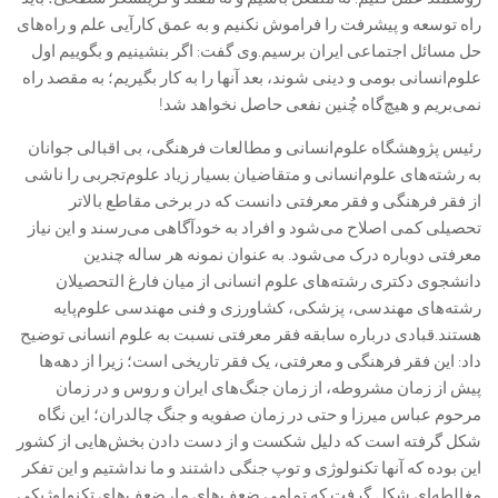
راه توسعه و پیشرفت را فراموش نکنیم و به عمق کارآیی علم و راه‌های
حل مسائل اجتماعی ایران برسیم.‌‌وی گفت: اگر بنشینیم و بگوییم اول
علوم‌انسانی بومی و دینی شوند، بعد آنها را به کار بگیریم؛ به مقصد راه
نمی‌بریم و هیچ‌گاه چُنین نفعی حاصل نخواهد شد!‌
رئیس پژوهشگاه علوم‌انسانی و مطالعات فرهنگی، بی‌‎ ‌اقبالی جوانان
به رشته‌های علوم‌انسانی و متقاضیان بسیار زیاد علوم‌تجربی را ناشی
از فقر فرهنگی و فقر معرفتی دانست که در برخی مقاطع بالاتر
تحصیلی کمی اصلاح می‌شود و افراد به خودآگاهی می‌رسند و این نیاز
معرفتی دوباره درک می‌شود. به عنوان نمونه هر ساله چندین
دانشجوی دکتری رشته‌های علوم انسانی از میان فارغ التحصیلان
رشته‌های مهندسی، پزشکی، کشاورزی و فنی مهندسی علوم‌پایه
هستند.‌‌قبادی درباره سابقه فقر معرفتی نسبت به علوم انسانی توضیح
داد: ‌این فقر فرهنگی و معرفتی، یک فقر تاریخی است؛ زیرا از دهه‌ها
پیش از زمان مشروطه، از زمان جنگ‌های ایران و روس و در زمان
مرحوم عباس میرزا و حتی در زمان صفویه و جنگ چالدران؛ این نگاه
شکل گرفته است که دلیل شکست و از دست دادن بخش‌هایی از کشور
این بوده که آنها تکنولوژی و توپ جنگی داشتند و ما نداشتیم و این تفکر
مغالطه‌ای شکل گرفت که تمامی ضعف‌های ما، ضعف‌های تکنولوژیکی