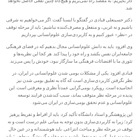
کار بگیریم؛ به مقصد راه نمی‌بریم و هیچ‌گاه چنین نفعی حاصل نخواهد
شد.‌
دکتر حسینعلی قبادی در گفتگو با ایسنا گفت: اگر می‌خواهیم نه شرقی
باشیم و نه غربی، و منفعل و مصرف‌کننده نباشیم؛ باید از مرحله توقف
در «نظر» عبور کنیم و به کاربردی‌سازی علوم‌انسانی بپردازیم.‌
وی افزود: باید به دانش علوم‌انسانی مجال بدهیم که در فضای فرهنگی
جامعه‌ایران نفس بکشد و راه خود را پیدا کند. هر کجا این نظریه‌ها و
تئوری ما با اقتضائات فرهنگی ما سازگار نبود، خودش را پس می‌زند.‌
قبادی افزود: یکی از مشکلات بومی شدن علوم‌انسانی در ایران، در
نظر نگرفتن کاربردی‌سازی است که گاه به تعلیق بومی شدن نیز
انجامیده است. رویکرد بومی‌گرایی عمدتاً نظری و معرفتی است. این
پدیده در مرحله نظر متوقف بماند، سبب کندشدن فرایند توسعه
علوم‌انسانی و عدم تحقق بومی‌سازی در ایران می‌شود .‌
این پژوهشگر و استاد دانشگاه تأکید کرد: باید از افراط و تفریط پرهیز
کرد؛ زیرا نه کاربردی‌سازی بدون توجه به مبانی علم درست است و نه
توقف در مرحله نظر و مباحث انتزاعی. باید هوشمندانه و در عین حال
روشمند عمل کنیم. نه منفعل باشیم و نه مقلد و گزینشگر سطحی؛ باید