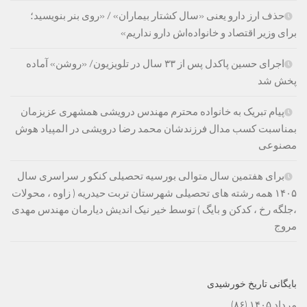
حذف ارز دارو یعنی «سال کشتار بیماران» / «روی بنر بنویسید؛
برای وزیر اقتصاد و خانواده‌اش دارو نداریم»
اجرای حسین پاکدل پس از ۳۳ سال در تلویزیون/ «روشن» آماده
پخش شد
پیام تبریک به خانواده محترم مهندس درویشی همشهری عزیزمان
بمناسبت کسب مدال فرزندشان محمد رضا درویشی در المپیاد هوش
مصنوعی
برای هفتمین سال متوالی بورسیه تحصیلی کنکو ر سراسری سال
۱۴۰۵ همه رشته های تحصیلی شهرستان تربت حیدریه ( زاوه ، محولات
،جلگه رخ ، کدکن و بایگ ) توسط خیر نیک اندیش دیارمان مهندس مهدی
مروج
بایگانی تاریخ خورشیدی
مرداد ۱۴۰۵
(۸۶)