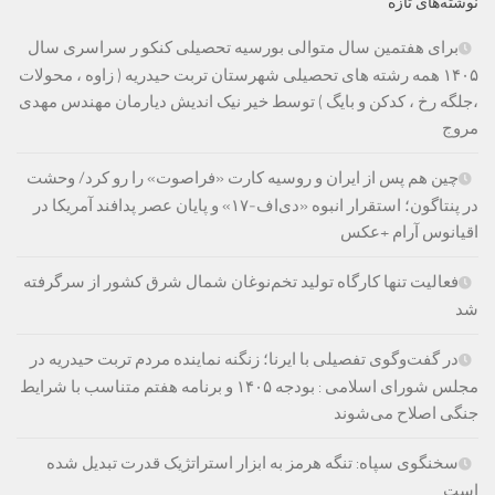
نوشته‌های تازه
برای هفتمین سال متوالی بورسیه تحصیلی کنکو ر سراسری سال
۱۴۰۵ همه رشته های تحصیلی شهرستان تربت حیدریه ( زاوه ، محولات
،جلگه رخ ، کدکن و بایگ ) توسط خیر نیک اندیش دیارمان مهندس مهدی
مروج
چین هم پس از ایران و روسیه کارت «فراصوت» را رو کرد/ وحشت
در پنتاگون؛ استقرار انبوه «دی‌اف‑۱۷» و پایان عصر پدافند آمریکا در
اقیانوس آرام +عکس
فعالیت تنها کارگاه تولید تخم‌نوغان شمال شرق کشور از سرگرفته
شد
در گفت‌وگوی تفصیلی با ایرنا؛ زنگنه نماینده مردم تربت حیدریه در
مجلس شورای اسلامی : بودجه ۱۴۰۵ و برنامه هفتم متناسب با شرایط
جنگی اصلاح می‌شوند
سخنگوی سپاه: تنگه هرمز به ابزار استراتژیک قدرت تبدیل شده
است