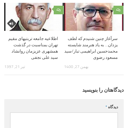
۰
۰
سرآغاز چنین شنیدم که لطف
اطلاعیه جامعه تربتیهای مقیم
یزدان… به یاد هنرمند شایسته
تهران بمناسبت در گذشت
محمدحسین ابراهیمی تبار/سید
همشهری عزیزمان روانشاد
مسعود رضوی
سید علی نجفی
بهمن 27, 1400
تیر 21, 1397
دیدگاهتان را بنویسید
دیدگاه
*