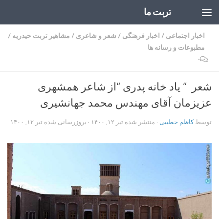
تربت ما
Skip to content
اخبار اجتماعی
/
اخبار فرهنگی
/
شعر و شاعری
/
مشاهیر تربت حیدریه
/
مطبوعات و رسانه ها
۰
شعر ” یاد خانه پدری “از شاعر همشهری
عزیزمان آقای مهندس محمد جهانشیری
توسط
کاظم خطیبی
· منتشر شده
تیر ۱۲, ۱۴۰۰
· بروزرسانی شده
تیر ۱۲, ۱۴۰۰