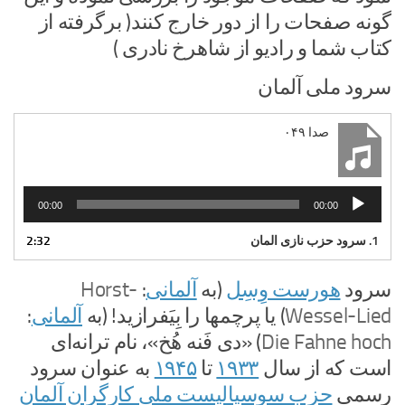
گونه صفحات را از دور خارج کنند( برگرفته از
کتاب شما و رادیو از شاهرخ نادری )
سرود ملی آلمان
صدا ۰۴۹
پخش‌کننده
00:00
00:00
صوت
1. سرود حزب نازی المان
2:32
سرود
هورست وِسِل
(به
آلمانی
:
Horst-
Wessel-Lied
) یا
پرچمها را بِیَفرازید!
(به
آلمانی
:
Die Fahne hoch
) «دی فَنه هُخ»، نام ترانه‌ای
است که از سال
۱۹۳۳
تا
۱۹۴۵
به عنوان سرود
رسمی
حزب سوسیالیست ملی کارگران آلمان