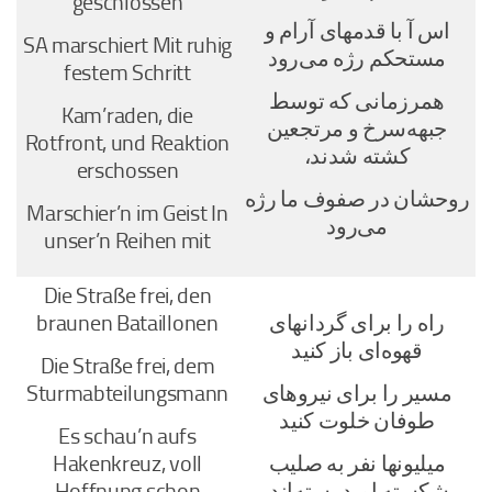
geschlossen
اس آ با قدمهای آرام و
SA marschiert Mit ruhig
مستحکم رژه می‌رود
festem Schritt
همرزمانی که توسط
Kam’raden, die
جبهه‌سرخ و مرتجعین
Rotfront, und Reaktion
کشته شدند،
erschossen
روحشان در صفوف ما رژه
Marschier’n im Geist In
می‌رود
unser’n Reihen mit
Die Straße frei, den
راه را برای گردانهای
braunen Bataillonen
قهوه‌ای باز کنید
Die Straße frei, dem
مسیر را برای نیروهای
Sturmabteilungsmann
طوفان خلوت کنید
Es schau’n aufs
میلیونها نفر به صلیب
Hakenkreuz, voll
شکسته امید بسته‌اند.
Hoffnung schon