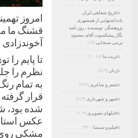
تاریخ شفاهی ایران
امروز تهمین
یادداشتهایی از همشهری
پژوهشگر، نویسنده ، روز نامه
قشنگ ما میز
نگار پیشکسوت آقای محمود
آخوندزاد‌ی ع
تربتی سنجابی
(۱۲)
تربت ما
(۱,۰۱۶)
تا پایم را 
نظرم را جل
زنان
(۸۱۹)
به تمام رنگ
شعر و شاعری
(۶۲۳)
قرار گرفته
شهر و شهرداری
(۸۱۳)
شده بود، ش
فایلهای تصویری
(۱۰۴)
عکس استاد ع
فیلم و سینما
(۳۳۰)
مشکی روی د