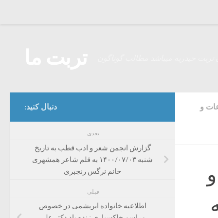
Skip to content
تربت ما
 تربت حیدریه میباشد مطالب گوناگون
ات و
دنبال کنید:
بعدی
گزارش انجمن شعر و ادب قطب به تاریخ
شنبه ۱۴۰۰/۰۷/۰۳ به قلم شاعر همشهری
و
خانم نرگس رنجبری
قبلی
اطلاعیه خانواده ابریشمی در خصوص
مراسم خاکسپاری زنده یاد دکتر علی