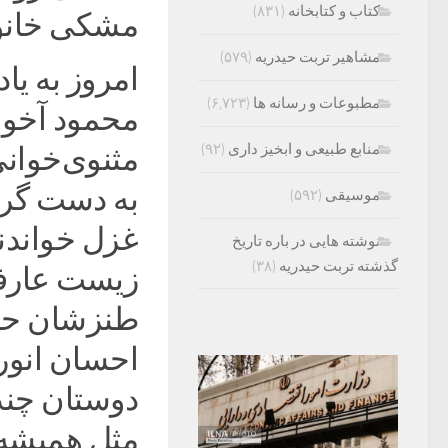
کتاب و کتابخانه
(۸۳۱)
مشکی خانوا
مشاهیر تربت حیدریه
(۵۷۹)
امروز به یا
مطبوعات و رسانه ها
(۶,۷۲۳)
محمود آخون
منابع طبیعی و ابخیز داری
(۹۲)
مثنوی‌خوانی
به دست گرف
موسیقی
(۵۹۲)
غزل خواندند
نوشته هایی در باره تاریخ
گذشته تربت حیدریه
(۳۸)
زیست عارفا
طنزشان حال
احسان انور
دوستان چند 
مثل همیشه 