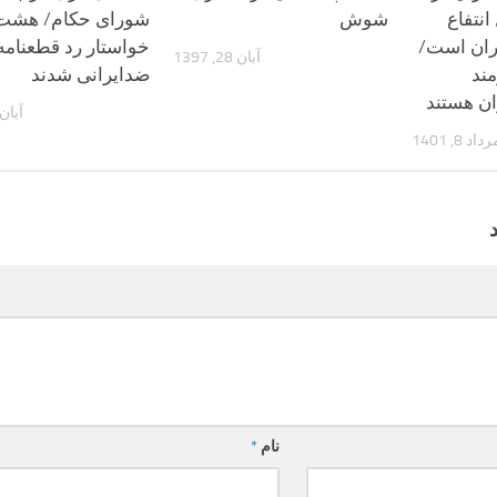
انتفاع
شوش
شورای حکام/ هشت
ران است/
خواستار رد قطعنامه
آبان 28, 1397
مند
ضدایرانی شدند
ن هستند
آبان 28, 04
داد 8, 1401
نام
*