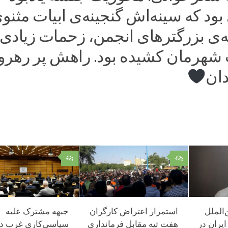
ود که سینه‌اش گنجینه‌ی ابیات مثنو
ته‌ی بزرگترهای انجمن، زحمات زیادی
ت شهرمان کشیده بود. راهش پر رهرو 
ان
۰
۰
الملل:
استمرار اعتراض کارگران
جبهه مشترک علیه
یران در
هفت تپه مقابل فرمانداری
سیاسی‌کاری غرب د