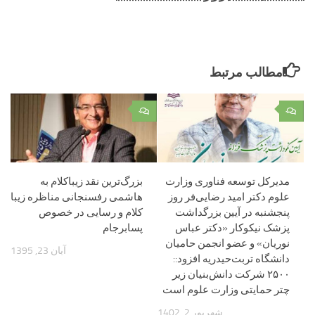
مطالب مرتبط
۰
۰
مدیرکل توسعه فناوری وزارت
بزرگ‌ترین نقد زیباکلام به
علوم دکتر امید رضایی‌فر روز
هاشمی رفسنجانی مناظره زیبا
پنجشنبه در آیین بزرگداشت
کلام و رسایی در خصوص
پزشک نیکوکار «دکتر عباس
پسابرجام
نوریان» و عضو انجمن حامیان
آبان 23, 1395
دانشگاه تربت‌حیدریه افزود::
۲۵۰۰ شرکت دانش‌بنیان زیر
چتر حمایتی وزارت علوم است
شهریور 2, 1402