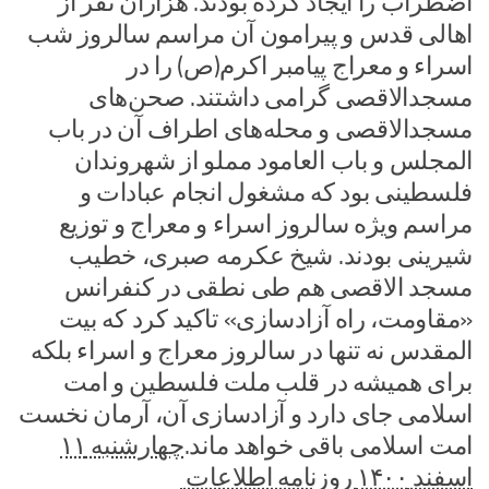
اضطراب را ایجاد کرده بودند. هزاران نفر از
اهالی قدس و پیرامون آن مراسم سالروز شب
اسراء و معراج پیامبر اکرم(ص) را در
مسجدالاقصی گرامی داشتند. صحن‌های
مسجدالاقصی و محله‌های اطراف آن در باب
المجلس و باب العامود مملو از شهروندان
فلسطینی بود که مشغول انجام عبادات و
مراسم ویژه سالروز اسراء و معراج و توزیع
شیرینی بودند. شیخ عکرمه صبری، خطیب
مسجد الاقصی هم طی نطقی در کنفرانس
«مقاومت، راه آزادسازی» تاکید کرد که بیت
المقدس نه تنها در سالروز معراج و اسراء بلکه
برای همیشه در قلب ملت فلسطین و امت
اسلامی جای دارد و آزادسازی آن، آرمان نخست
امت اسلامی باقی خواهد ماند.
چهارشنبه ۱۱
اسفند ۱۴۰۰ روزنامه اطلاعات