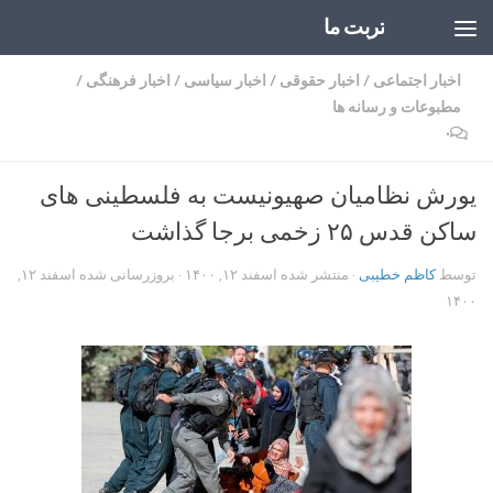
تربت ما
Skip to content
اخبار اجتماعی
/
اخبار حقوقی
/
اخبار سیاسی
/
اخبار فرهنگی
/
مطبوعات و رسانه ها
۰
یورش نظامیان صهیونیست به فلسطینی های
ساکن قدس ۲۵ زخمی برجا گذاشت
توسط
کاظم خطیبی
· منتشر شده
اسفند ۱۲, ۱۴۰۰
· بروزرسانی شده
اسفند ۱۲,
۱۴۰۰