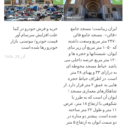
۰
۰
ایران زیباست؛ مسجد جامع
خرید و فرش خودرو در کما
«قائن» : مسجد جامع قائن
علت افزایش سرسام آور
۲۴۷۰ متر مربع وسعت داشته
قیمت خودرو/ موتمنی: بازار
که ۱۰۵۰ متر مربع آن زیر بنای
خودرو رها شده است
ایوان، شبستانها و حجره ها و
آذر 29, 1404
۱۲۰ متر مربع عرصه داخلی می
باشد. حیاط مسجد محوطه ای
به درازای ۳۳ و پهنای ۲۸ متر
است. در اطراف حیاط حجره
هایی به عمق ۲ متر قرار دارد. از
شاهکارهای معماری مسجد ؛
ایوان آن است که به طرز با
شکوهی با ارتفاع ۱۸ متر، عرض
۱۱ متر و طول ۲۲ متر ساخته
شده است. پیشتر دو مناره در
دو سمت ایوان به ارتفاع ۵ متر