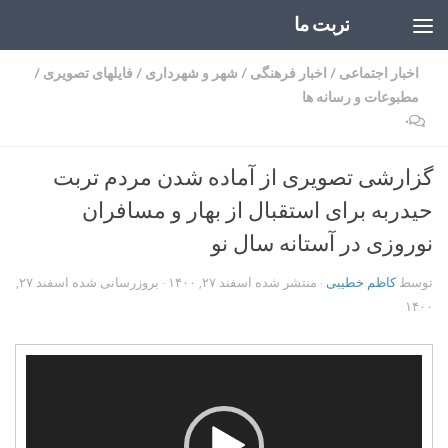
تربت ما
Skip to content
اخبار اجتماعی
/
اخبار فرهنگی
/
شهر و شهرداری
/
فایلهای تصویری
/
مطبوعات و رسانه ها
۰
گزارشی تصویری از آماده شدن مردم تربت
حیدربه برای استقبال از بهار و مسافران
نوروزی در آستانه سال نو
توسط
کاظم خطیبی
· منتشر شده
اسفند ۲۷, ۱۴۰۰
· بروزرسانی شده
اسفند ۲۷,
۱۴۰۰
نمایشگر
ویدیو