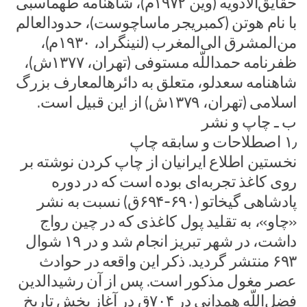
حقایق‌الادویه (وین ۱۹۷۲م)، شاهنامه طهماسبی
با نام هوتن (کمبریجر ماساچوست)، حدودالعالم
من‌المشرق الی‌المغرب (لنینگراد، ۱۹۳۰م)،
ظفرنامه حمداللّه مستوفی (تهران، ۱۳۷۷ش)،
شاهنامه سعدلو، متعلق به دائرهالمعارف بزرگ
اسلامی (تهران، ۱۳۷۹ش) از این قبیل است.
ب ـ چاپ و نشر
۱٫ اصطلاحات و سابقه چاپ
نخستین اطلاع ایرانیان از چاپ کردن نوشته بر
روی کاغذ تجربه‌ای بوده است که در دوره
پادشاهی گیخاتو (۶۹۰-۶۹۴ق) نسبت به نشر
«چاو»، به تقلید پول کاغذی که در چین رواج
داشت، در شهر تبریز انجام شد و در ۱۹ شوال
۶۹۳ منتشر گردید. ذکر این واقعه در حوادث
عصر مغول مذکور است. پس از آن رشیدالدین
فضل‌اللّه همدانی در ۷۰۴ق در آغاز بخش تاریخ