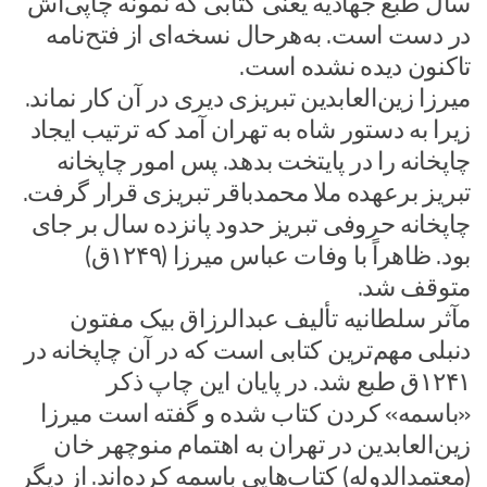
سال طبع جهادیه یعنی کتابی که نمونه چاپی‌اش
در دست است. به‌هرحال نسخه‌ای از فتح‌نامه
تاکنون دیده نشده است.
میرزا زین‌العابدین تبریزی دیری در آن کار نماند.
زیرا به دستور شاه به تهران آمد که ترتیب ایجاد
چاپخانه را در پایتخت بدهد. پس امور چاپخانه
تبریز برعهده ملا محمدباقر تبریزی قرار گرفت.
چاپخانه حروفی تبریز حدود پانزده سال بر جای
بود. ظاهراً با وفات عباس میرزا (۱۲۴۹ق)
متوقف شد.
مآثر سلطانیه تألیف عبدالرزاق بیک مفتون
دنبلی مهم‌ترین کتابی است که در آن چاپخانه در
۱۲۴۱ق طبع شد. در پایان این چاپ ذکر
«باسمه» کردن کتاب شده و گفته است میرزا
زین‌العابدین در تهران به اهتمام منوچهر خان
(معتمدالدوله) کتاب‌هایی باسمه کرده‌اند. از دیگر