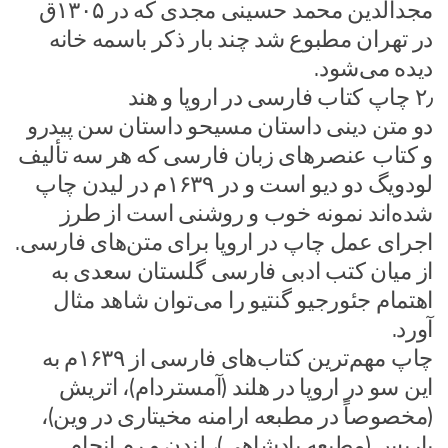
مجدالدین محمد حسینی مجدی که در ۱۳۰۵ق
در تهران مطبوع شد چند بار ذکر باسمه خانه
دیده می‌شود.
۲٫ چاپ کتاب فارسی در اروپا و هند
دو متن دینی داستان مسیحو داستان سن پیدرو
و کتاب عنصرهای زبان فارسی که هر سه تألیف
لودویگ دو دیو است و در ۱۶۳۹م در لیدن چاپ
شده‌اند نمونه خوب و روشنی است از طرز
اجرای عمل چاپ در اروپا برای متن‌های فارسی.
از میان کتب ادبی فارسی گلستان سعدی به
اهتمام جئورجیو گنتیو را می‌توان شاهد مثال
آورد.
چاپ مهم‌ترین کتاب‌های فارسی از ۱۶۳۹م به
این سو در اروپا در هلند (آمستردام)، اتریش
(مخصوصاً در مطبعه ارامنه مخیتاری در وین)،
پاریس (مطبعه پادشاهی)، لندن و رم انجام