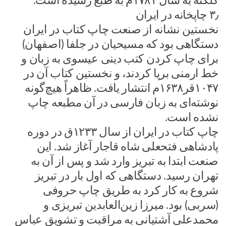
کلکته به سال ۱۷۸۱م به طبع رسیده است.
۳٫ چاپخانه در ایران
نخستین نشانه از صنعت چاپ کتاب در ایران
دستگاهی بود که مسیحیان در جلفا (اصفهان)
برای چاپ کردن کتب دینی عیسوی به زبان و
خط ارمنی برپا کردند، و نخستین کتاب آن در
۱۰۴۷قر۱۶۳۸م انتشار یافت. ظاهراً هیچ‌گونه
نوشته‌ای به زبان فارسی در آن مطبعه چاپ
نشده است.
چاپ کتاب در ایران از سال ۱۲۳۳ق در دوره
پادشاهی فتحعلی شاه قاجار آغاز شد. این
صنعت ابتدا به تبریز وارد شد و پس از آن به
تهران رسید. دستگاهی که اول بار در تبریز
شروع به کار کرد به طریق چاپ حروفی
(سربی) بود. میرزا زین‌العابدین تبریزی و
محمدعلی آشتیانی به مراقبت و تشویق عباس