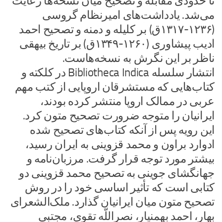
تا حدودی مقابله و تصحیح میان نسخه‌ها رعایت
می‌شد. یادداشت‌های امیرنظام گروسی
(۱۲۳۶-۱۳۱۷ق) بر کلیله و دمنه و تصحیح احمد
ادیب پیشاوری (۱۲۶۰-۱۳۴۹ق) بر تاریخ بیهقی
ناظر بر این نگرش به نسخه‌هاست.
انتشار سلسله Bibliotheca Indica در کلکته و
کتاب‌هایی که مستشرقان اروپایی از کتب مهم
عربی در ممالک اروپا منتشر کرده بودند،
ایرانیان را متوجه ضرورت تصحیح متون کرد.
این رویه پس از آنکه کتاب‌های تصحیح شده
ادوارد براون و محمد قزوینی به ایران رسید،
بیشتر مورد توجه قرار گرفت. مرزبان‌نامه و
جهانگشای جوینی به تصحیح محمد قزوینی دو
کتابی است که تأثیر اساسی خود را در روش
تصحیح متون میان ایرانیان گذارد. ملک‌الشعرای
بهار، احمد بهمنیار، نصراللّه تقوی، مجتبی