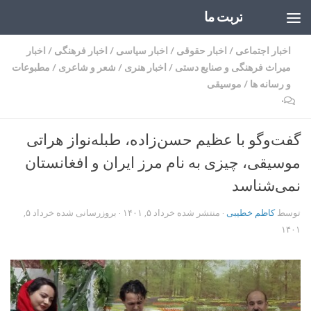
تربت ما
Skip to content
اخبار اجتماعی
/
اخبار حقوقی
/
اخبار سیاسی
/
اخبار فرهنگی
/
اخبار
میراث فرهنگی و صنایع دستی
/
اخبار هنری
/
شعر و شاعری
/
مطبوعات
و رسانه ها
/
موسیقی
۰
گفت‌وگو با عظیم حسن‌زاده، طبله‌نواز هراتی
موسیقی، چیزی به نام مرز ایران و افغانستان
نمی‌شناسد
توسط
کاظم خطیبی
· منتشر شده
خرداد ۵, ۱۴۰۱
· بروزرسانی شده
خرداد ۵,
۱۴۰۱