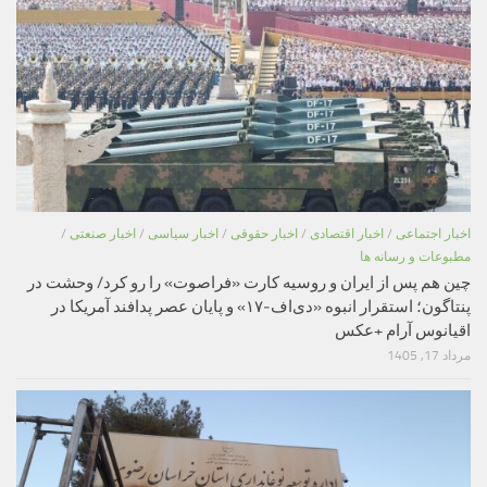
اخبار اجتماعی
/
اخبار اقتصادی
/
اخبار حقوقی
/
اخبار سیاسی
/
اخبار صنعتی
/
مطبوعات و رسانه ها
چین هم پس از ایران و روسیه کارت «فراصوت» را رو کرد/ وحشت در
پنتاگون؛ استقرار انبوه «دی‌اف‑۱۷» و پایان عصر پدافند آمریکا در
اقیانوس آرام +عکس
مرداد 17, 1405