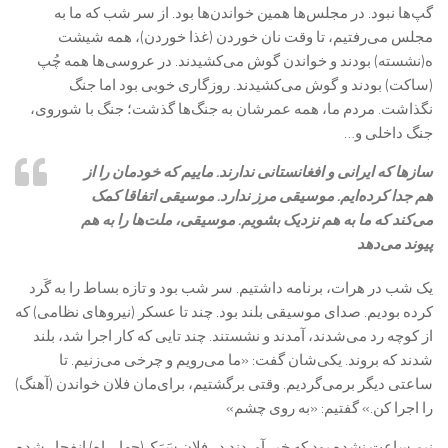
گپ‌ها نبود. در مجلس‌ها همین خواندن‌ها بود. از سر شب که ما به
مجلس می‌رفتیم، تا وقت نان خوردن (غذا خوردن)، همه شیشت
ه(نشسته) بودند و خواندن گوش می‌کشیدند. در عروسی‌ها همه چُپ
(ساکت) بودند و گوش می‌کشیدند. روزگاری خوبی بود اما جنگ
نگذاشت. مردم ما، همه عمرشان به جنگ‌ها گذشت؛ جنگ با شوروی،
جنگ داخلی و…
سازها که ایرانی و افغانستانی ندارند. ماییم که خودمان را از
هم جدا کرده‌ایم. موسیقی مرز ندارد. موسیقی اتفاقا کمک
می‌کند که ما به هم نزدیک بشویم. موسیقی، ملت‌ها را به هم
پیوند می‌دهد
یک شب در هرات، برنامه داشتیم. سر شب بود و تازه بساط را به گَرد
کرده بودیم. صدای موسیقی بلند بود. چند تا عسکر (نیروهای نظامی) که
از کوچه رد می‌شدند، آمدند و نشستند. چند تایی که کار اجرا شد، بلند
شدند که بروند. یکی‌شان گفت: «ما می‌رویم و چرخی می‌زنیم. تا
ساعتی دیگر برمی‌گردیم. وقتی برگشتیم، برای‌مان فلان خواندن (آهنگ)
را اجرا کن.» گفتیم: «به روی چشم»
نیم ساعت نشده بود که خبر آوردند در فلان سَرَک(چهارراه) انفجار شده