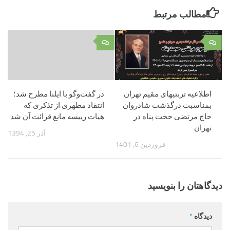
مطالب مرتبط
۰
۰
اطلاعیه تربتیهای مقیم تهران
در گفت‌و‌گو با ایلنا مطرح شد؛
بمناسبت درگذشت شادروان
انتقاد مطهری از تذکری که
حاج مرتضی حجت پناه در
هیات رییسه مانع قرائت آن شد
تهران
آذر 25, 1394
فروردین 6, 1401
دیدگاهتان را بنویسید
دیدگاه
*