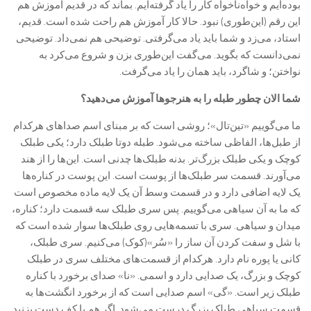
بوده‌ایم و خواه‌ناخواه کار را یاد گرفته‌ایم. بماند که در قدیم آموزش هم
این رقم (این‌طوری) نبود. حالا کار آموزش هم راحت شده است. قدیم،
استاد، می‌زد و شما باید یاد می‌گرفتی. توضیحی هم نمی‌داد. توضیحی
نمی‌دانست که بگوید. می‌گفت این‌طوری بزن و شروع می‌کرد به
نواختن؛ و شاگرد، باید همان را یاد می‌گرفت.
شما الان چطور طبله را به هنرجوها آموزش می‌دهید؟
ما می‌گوییم «تین‌تال»؛ روشی است که بر مبنای اسم صداهای هرکدام
از طبل‌ها، الفاظی ساخته می‌شود. طبله دوتا طبلک دارد؛ یکی طبلک
کوچک و یکی طبلک بزرگ‌تر. بدنه طبلک‌ها چدنی است. این‌ها را از هند
می‌آورند. قسمت سر طبلک‌ها از پوست است. این پوست در کناره‌ها
یک لایه اضافی دارد و در قسمت وسط آن یک لایه ماده مخصوص است
که ما به آن سیاهی می‌گوییم. پس سری طبلک سه قسمت دارد؛ کناره،
میدان و سیاهی. سری با تسمه‌هایی روی طبلک‌ها سوار شده است که
با شل و سفت کردن آن ساز را «سُر»(کوک) می‌کنیم. سری طبلک،
کانی یا پوره نام دارد. هرکدام از قسمت‌های مختلف سری در طبلک
کوچک و بزرگ، یک صدایی دارد و اسمی. «نا» صدای برخورد با کناره
طبلک زیر است. «گی» اسم صدایی است که از برخورد انگشت‌ها به
قسمت سیاهی طبلک بزرگ درست می‌شود. اگر هم با کف دست بزنید