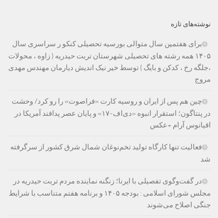
نوشته‌های تازه
برای هفتمین سال متوالی بورسیه تحصیلی کنکو ر سراسری سال
۱۴۰۵ همه رشته های تحصیلی شهرستان تربت حیدریه ( زاوه ، محولات
،جلگه رخ ، کدکن و بایگ ) توسط خیر نیک اندیش دیارمان مهندس مهدی
مروج
چین هم پس از ایران و روسیه کارت «فراصوت» را رو کرد/ وحشت
در پنتاگون؛ استقرار انبوه «دی‌اف‑۱۷» و پایان عصر پدافند آمریکا در
اقیانوس آرام +عکس
فعالیت تنها کارگاه تولید تخم‌نوغان شمال شرق کشور از سرگرفته
شد
در گفت‌وگوی تفصیلی با ایرنا؛ زنگنه نماینده مردم تربت حیدریه در
مجلس شورای اسلامی : بودجه ۱۴۰۵ و برنامه هفتم متناسب با شرایط
جنگی اصلاح می‌شوند