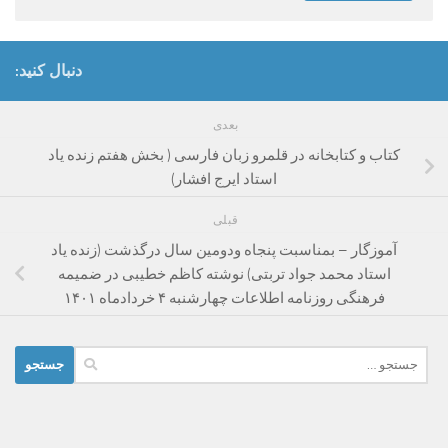
دنبال کنید:
بعدی
کتاب و کتابخانه ‌در قلمرو زبان فارسی ( بخش هفتم زنده یاد
استاد ایرج افشار)
قبلی
آموزگار – بمناسبت پنجاه ودومین سال درگذشت (زنده یاد
استاد محمد جواد تربتی) نوشته کاظم خطیبی در ضمیمه
فرهنگی روزنامه اطلاعات چهارشنبه ۴ خردادماه ۱۴۰۱
جستجو
برای: