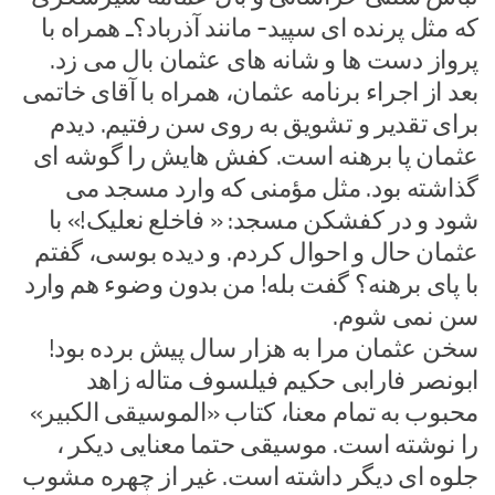
که مثل پرنده ای سپید- مانند آذرباد؟ـ همراه با
پرواز دست ها و شانه های عثمان بال می زد.
بعد از اجراء برنامه عثمان، همراه با آقای خاتمی
برای تقدیر و تشویق به روی سن رفتیم. دیدم
عثمان پا برهنه است. کفش هایش را گوشه ای
گذاشته بود. مثل مؤمنی که وارد مسجد می
شود و در کفشکن مسجد: « فاخلع نعلیک!» با
عثمان حال و احوال کردم. و دیده بوسی، گفتم
با پای برهنه؟ گفت بله! من بدون وضوء هم وارد
سن نمی شوم.
سخن عثمان مرا به هزار سال پیش برده بود!
ابونصر فارابی حکیم فیلسوف متاله زاهد
محبوب به تمام معنا، کتاب «الموسیقى الکبیر»
را نوشته است. موسیقی حتما معنایی دیکر ،
جلوه ای دیگر داشته است. غیر از چهره مشوب