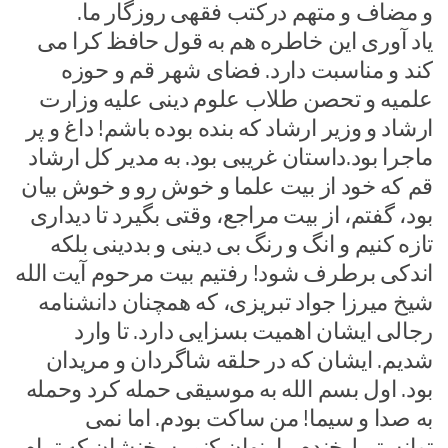
و مضاف و متهم درکتب فقهی روزگار ما.
یاد آوری این خاطره هم به قول حافظ کرا می
کند و مناسبت دارد. فضای شهر قم و حوزه
علمیه و تحصن طلاب علوم دینی علیه وزارت
ارشاد و وزیر ارشاد که بنده بوده باشم! داغ و پر
ماجرا بود.داستان غریبی بود. به مدیر کل ارشاد
قم که خود از بیت علما و خوش رو و خوش بیان
بود، گفتم، از بیت مراجع، وقتی بگیرد تا دیداری
تازه کنیم و انگ و رنگ بی دینی و بددینی بلکه
اندکی برطرف شود! رفتیم بیت مرحوم آیت الله
شیخ میرزا جواد تبریزی، که همچنان دانشنامه
رجالی ایشان اهمیت بسزایی دارد. تا وارد
شدیم. ایشان که در حلقه شاگردان و مریدان
بود. اول بسم الله به موسیقی حمله کرد وحمله
به صدا و سیما! من ساکت بودم. اما نمی
توانستم لبخندم را پنهان کنم، سخنشان که تمام