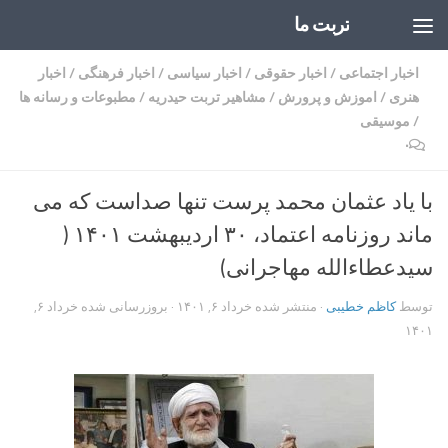
تربت ما
Skip to content
اخبار اجتماعی
/
اخبار حقوقی
/
اخبار سیاسی
/
اخبار فرهنگی
/
اخبار
هنری
/
اموزش و پرورش
/
مشاهیر تربت حیدریه
/
مطبوعات و رسانه ها
/
موسیقی
۰
با یاد عثمان محمد پرست تنها صداست که می
ماند روزنامه اعتماد، ۳۰ اردیبهشت ۱۴۰۱ (
سیدعطاءالله مهاجرانی)
توسط
کاظم خطیبی
· منتشر شده
خرداد ۶, ۱۴۰۱
· بروزرسانی شده
خرداد ۶,
۱۴۰۱