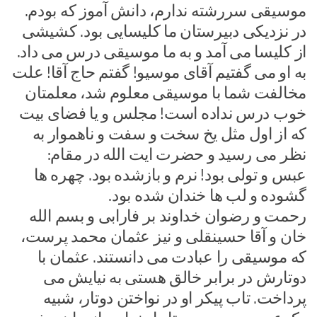
موسیقی سررشته ندارم، دانش آموز که بودم.
در نزدیکی دبیرستان ما کلیسایی بود. کشیشی
از کلیسا می آمد و به ما موسیقی درس می داد.
به او می گفتیم آقای موسیو! گفتم حاج آقا!‌ علت
مخالفت شما با موسیقی معلوم شد، معلمتان
خوب درس نداده است!‌ مجلس و یا فضای بیت
که از اول مثل یخ سخت و سفت و ناهموار به
نظر می رسید و حضرت ایت الله در مقام:
عبس و تولی بود! نرم و بازشده بود. چهره ها
گشوده و لب ها خندان شده بود.
رحمت و رضوان خداوند بر فارابی و بسم الله
خان و آقا حسینقلی و نیز عثمان محمد پرست،
که موسیقی را عبادت می دانستند. عثمان با
دوتارش در برابر خالق هستی به نیایش می
پرداخت. تاب پیکر او در نواختن دوتار، شبیه