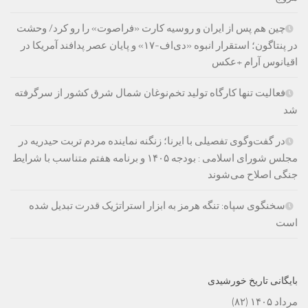
چین هم پس از ایران و روسیه کارت «فراصوت» را رو کرد/ وحشت
در پنتاگون؛ استقرار انبوه «دی‌اف‑۱۷» و پایان عصر پدافند آمریکا در
اقیانوس آرام +عکس
فعالیت تنها کارگاه تولید تخم‌نوغان شمال شرق کشور از سرگرفته
شد
در گفت‌وگوی تفصیلی با ایرنا؛ زنگنه نماینده مردم تربت حیدریه در
مجلس شورای اسلامی : بودجه ۱۴۰۵ و برنامه هفتم متناسب با شرایط
جنگی اصلاح می‌شوند
سخنگوی سپاه: تنگه هرمز به ابزار استراتژیک قدرت تبدیل شده
است
بایگانی تاریخ خورشیدی
مرداد ۱۴۰۵
(۸۲)