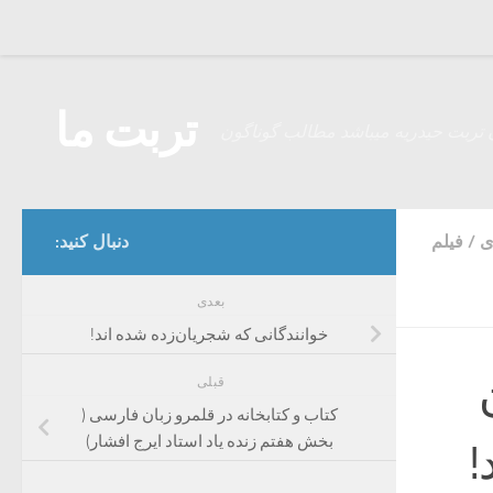
Skip to content
تربت ما
 تربت حیدریه میباشد مطالب گوناگون
ی
/
فیلم
دنبال کنید:
بعدی
خوانندگانی که شجریان‌زده شده اند!
قبلی
کتاب و کتابخانه ‌در قلمرو زبان فارسی (
بخش هفتم زنده یاد استاد ایرج افشار)
!