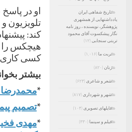
او در پاسخ 
تاریخ شفاهی ایران
یادداشتهایی از همشهری
تلویزیون و
پژوهشگر، نویسنده ، روز نامه
کند: پیشنها
نگار پیشکسوت آقای محمود
تربتی سنجابی
(۱۲)
هیچکس را نگی
تربت ما
(۱,۰۱۶)
کسی کاری یا
زنان
(۸۲۰)
بیشتر بخوان
شعر و شاعری
(۶۲۳)
*
محمدرضا ور
شهر و شهرداری
(۸۱۷)
*
تصمیم پیم
فایلهای تصویری
(۱۰۴)
*
مهدی فخیم
فیلم و سینما
(۳۳۰)