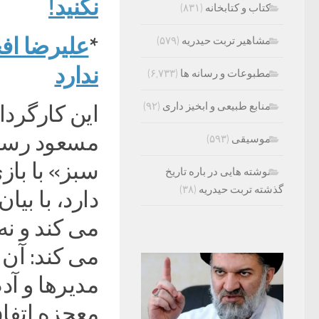
نکنید!
کتاب و کتابخانه
(۸۳۱)
*
علیرضا افخ
مشاهیر تربت حیدریه
(۵۷۹)
ندارد
مطبوعات و رسانه ها
(۶,۷۳۳)
منابع طبیعی و ابخیز داری
(۹۲)
این کارگرد
مسعود رسام
موسیقی
(۵۹۳)
سبز» با باز
نوشته هایی در باره تاریخ
گذشته تربت حیدریه
(۳۸)
دارد، با بیا
می کند و نه
می کند: آن 
مدیرها و آد
معجزه اتفاق