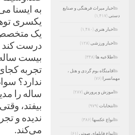
به ایسنا می
اخبار میراث فرهنگی و صنایع
دستی
(۱,۴۱۷)
یکسری توهما
اخبار هنری
(۱,۴۸۰)
یک متخصص ن
درست کند و
اخبار ورزشی
(۱۲۸)
بیست ساله 
اطلاعیه ها
(۳۴۸)
تجربه کجای 
اقامتگاه بوم گردی و هتل ،
مهمانسرا
(۷۶)
ساله را مدی
اموزش و پرورش
(۲۸۷)
بیفتد، وقتی
انتخابات
(۹۷۹)
ندیده و تج
انواع عکسها
(۳۸۶)
می‌کند.
انواع فایلهای صوتی
(۶۱)