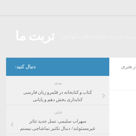
Skip to content
تربت ما
 تربت حیدریه میباشد مطالب گوناگون
ر هنری
دنبال کنید:
بعدی
کتاب و کتابخانه ‌در قلمرو زبان فارسی
کتابداری بخش دهم و پایانی
قبلی
سهراب سلیمی: نسل جدید تئاتر
غیرمسئولند/ دنبال تکثیر تماشاچی نیستم