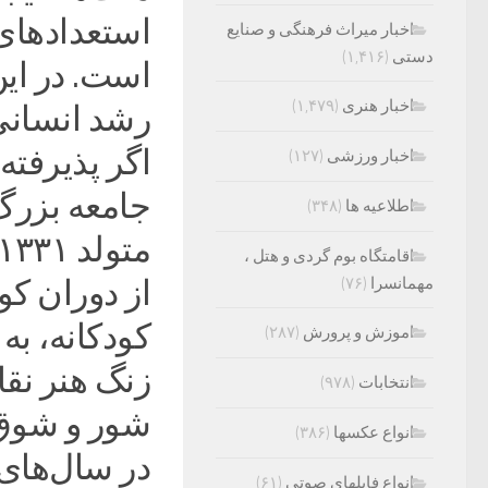
استعدادهای 
اخبار میراث فرهنگی و صنایع
دستی
(۱,۴۱۶)
است. در این
اخبار هنری
(۱,۴۷۹)
رشد انسان
اگر پذیرفت
اخبار ورزشی
(۱۲۷)
جامعه بزرگ
اطلاعیه ها
(۳۴۸)
اقامتگاه بوم گردی و هتل ،
مهمانسرا
(۷۶)
از دوران ک
کودکانه، به
اموزش و پرورش
(۲۸۷)
زنگ هنر نق
انتخابات
(۹۷۸)
شور و شوق 
انواع عکسها
(۳۸۶)
انواع فایلهای صوتی
(۶۱)