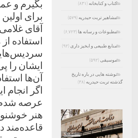
بگیرم و عمل
کتاب و کتابخانه
(۸۳۱)
برای اولین 
مشاهیر تربت حیدریه
(۵۷۹)
آقای غلامی 
مطبوعات و رسانه ها
(۶,۷۲۳)
استفاده از
منابع طبیعی و ابخیز داری
(۹۲)
سردیس‌هایی
موسیقی
(۵۹۲)
ایشان را پ
نوشته هایی در باره تاریخ
آن‌ها استفا
گذشته تربت حیدریه
(۳۸)
اگر انجام ای
عرصه شدم.
قاعده‌مند 