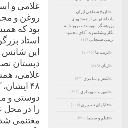
غلامی و اس
تاریخ شفاهی ایران
روغن و مجس
یادداشتهایی از همشهری
پژوهشگر، نویسنده ، روز نامه
بود که همیش
نگار پیشکسوت آقای محمود
استاد بزرگوا
تربتی سنجابی
(۱۲)
این شانس بز
تربت ما
(۱,۰۱۶)
دبستان نصی
زنان
(۸۱۹)
شعر و شاعری
(۶۲۳)
۴۸ ایشان،
شهر و شهرداری
(۸۱۳)
دوستی و مر
فایلهای تصویری
(۱۰۴)
را در محل 
مغتنمی شد ت
فیلم و سینما
(۳۳۰)