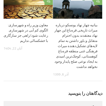
۰
۰
بیانیه چهار نهاد یونسکو درباره
معاون وزیر راه و شهرسازی:
میراث تاریخی قره‌باغ:این چهار
الگوی کم آبی در شهرسازی
نهاد معتقدند بدون احترام
رعایت شود/راهی جز سازگاری
متقابل و باور داشتن به تمام
با خشکسالی نداریم
لایه‌های تشکیل‌دهنده‌ میراث
آبان 22, 1404
فرهنگی غنی منطقه‌ قره‌باغ
کوهستانی، کوچک‌ترین امیدی
به ایجاد نوعی صلح پایدار وجود
نخواهد نداشت
آذر 6, 1399
دیدگاهتان را بنویسید