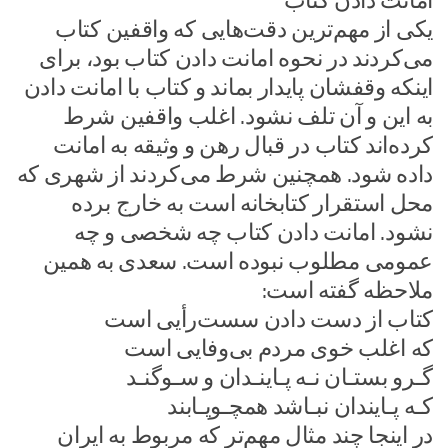
امانت دادن کتاب
یکی از مهم‌ترین دقت‌هایی که واقفین کتاب
می‌کردند در نحوه امانت دادن کتاب بود، برای
اینکه وقفشان پایدار بماند و کتاب با امانت دادن
به این و آن تلف نشود. اغلب واقفین شرط
کرده‌اند کتاب در قبال رهن و وثیقه به امانت
داده شود. همچنین شرط می‌کردند از شهری که
محل استقرار کتابخانه است به خارج برده
نشود. امانت دادن کتاب چه شخصی و چه
عمومی مطلوب نبوده است. سعدی به همین
ملاحظه گفته است:
کتاب از دست دادن سست‌رأیی است
که اغلب خوی مردم بی‌وفایی است
گـرو بستـان نـه پـاینـدان و سـوگنـد
کـه پـایندان نبـاشد همچـوپـابند
در اینجا چند مثال مهم‌تر که مربوط به ایران