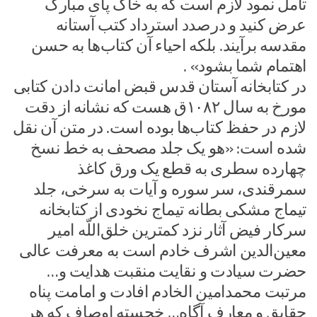
تأمل نمود لازم است که به خاک پای مبارک
عرض کنید و درصدد استرداد کتب آستانه
مقدسه برآیند. بلکه احیاء آن کتاب‌ها به حسن
اهتمام شما بشود» .
در کتابخانه آستان قدس قبض امانت دادن کتابی
مورخ به سال ۱۰۸۲ق هست که نشانه از دقت
لازم در حفظ کتاب‌ها بوده است. در متن آن نقل
شده است: «هو یک جلد مصحف به خط نسخ
چهارده سطری به قطع یک ورق کاغذ
سمرقندی، سر سوره و آیات به سرخی، جلد
تیماج مشکی بطانه تیماج نخودی از کتابخانه
سرکار فیض آثار نزد کمترین خلق‌اللّه امیر
معین‌الدین اشرف خادم است به معرفت عالی
حضرت سیادت و نقایت منقبت هدایت و…
مرتبت محمدامین الخادم افادت و امامت پناه
حقایق و معارف آگاه… خجسته اوصاف که هر