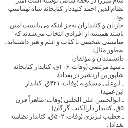
سام میرزا در تحفه سامی نوشته است امیر
نظام‌الدین احمد کلیددار کتابخانه شاه تهماسپ
بود .
خازنان و کتابداران به‌جز اینکه می‌بایست امین
باشند همیشه از افرادی انتخاب می‌شدند که
مناسبتی شخصی با کتاب و علم و هنر داشته‌اند .
به‌طور مثال:
دانشمندان و مؤلفان
ـ سید مرتضی (وفات: ۴۰۶ق، کتابدار کتابخانه
شاپور بن اردشیر در بغداد).
ـ ابوعلی مسکویه (وفات: ۴۲۱ق، کتابدار
ابن‌عمید) .
ـ ابوالحسن علی الجلتی (وفات: ظاهراً قرن
۵ق، کتابدار دارالکتب گرگان) .
ـ خطیب تبریزی (وفات: ۵۰۲ق، کتابدار نظامیه
بغداد) .