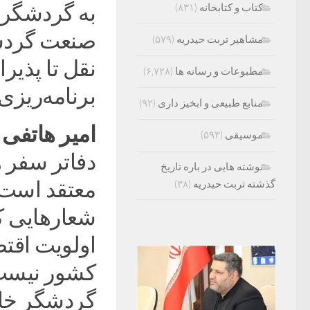
به گردشگران
کتاب و کتابخانه
(۸۳۱)
صنعت گردشگ
مشاهیر تربت حیدریه
(۵۷۹)
نقل تا پذیر
مطبوعات و رسانه ها
(۶,۷۲۸)
برنامه‌ریز
منابع طبیعی و ابخیز داری
(۹۲)
امیر هاتفی
موسیقی
(۵۹۳)
دفاتر سفر 
نوشته هایی در باره تاریخ
معتقد است «
گذشته تربت حیدریه
(۳۸)
شعارهایی ک
اولویت اقتص
کشور نیست
گردشگر خارج