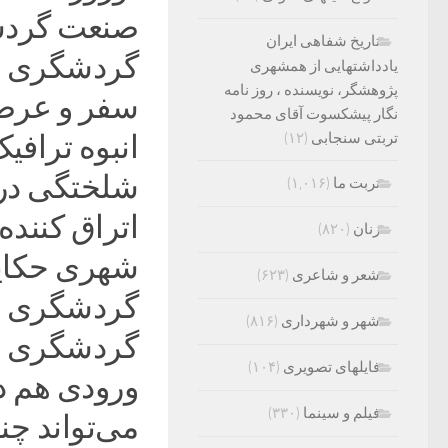
صنعت گردشگر
تاریخ شفاهی ایران
گردشگری ایج
یادداشتهایی از همشهری
پژوهشگر، نویسنده ، روز نامه
سفر و عرضه
نگار پیشکسوت آقای محمود
تربتی سنجابی
(۱۲)
انبوه ترافی
شلختگی در
تربت ما
(۱,۰۱۶)
اتراق کننده 
زنان
(۸۲۰)
شهری حکایت
شعر و شاعری
(۶۲۳)
گردشگری ج
شهر و شهرداری
(۸۱۶)
گردشگری نی
فایلهای تصویری
(۱۰۴)
ورودی هم د
فیلم و سینما
(۳۳۰)
می‌تواند چن