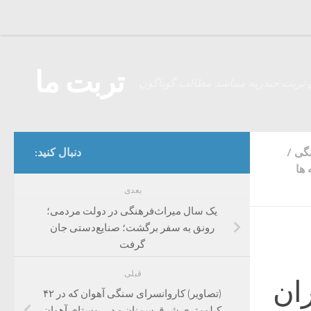
Skip to content
تربت ما
 تربت حیدریه میباشد مطالب گوناگون
نگی
/
دنبال کنید:
ها
بعدی
یک سال میراث‌فرهنگی در دولت مردمی؛
رونق به سفر برگشت؛ صنایع‌دستی جان
گرفت
قبلی
ران
(تصاویر) کاروانسرای سنگی آهوان که در ۴۲
کیلومتری شرق سمنان و در روستای آهوان