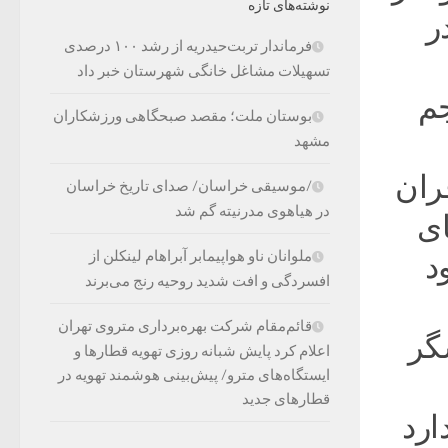
نوشته‌های تازه
ر
فرماندار تربت‌حیدریه از رشد ۱۰۰ درصدی
تسهیلات مشاغل خانگی شهرستان خبر داد
جم
بوستان ملت؛ مقصد صبحگاهی ورزشکاران
مشهد
ران
/موسیقی خراسان/ صدای تاریخ خراسان
در هیاهوی مدرنیته گم شد
ای
ملوانان ناو هواپیمابر آبراهام لینکلن از
د
افسردگی و افت شدید روحیه رنج می‌برند
قائم‌مقام شرکت بهره‌برداری متروی تهران
گر
اعلام کرد پایش شبانه روزی تهویه قطارها و
ایستگاه‌های مترو/ پیش‌بینی هوشمند تهویه در
قطارهای جدید
ارد