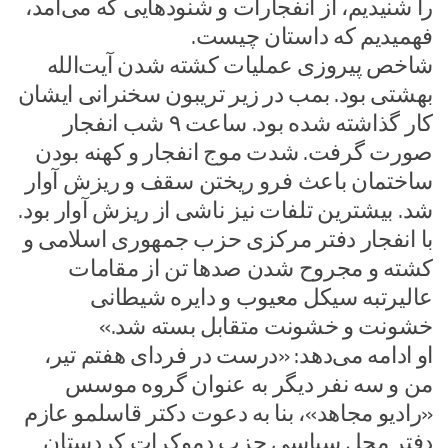
را شنیدیم، از انفجارات و شنودهایی که می‌آمد،
فهمیدیم که داستان چیست.
شاخص پیروزی عملیات کشته ‌شدن آیت‌الله
بهشتی بود. بمب در زیر تریبون سخنرانی ایشان
کار گذاشته شده بود. ساعت ۹ شب انفجار
صورت گرفت. شدت موج انفجار و کهنه بودن
ساختمان باعث فرو ریختن سقف و ریزش آوار
شد. بیشترین تلفات نیز ناشی از ریزش آوار بود.
با انفجار دفتر مرکزی حزب جمهوری اسلامی و
کشته و مجروح شدن صدها تن از مقامات
عالیرتبه سیکل معیوب و دایره شیطانی
خشونت و خشونت متقابل بسته شد.»
او ادامه می‌دهد: «درست در فردای هفتم تیر،
من و سه نفر دیگر به عنوان گروه موسس
«رادیو مجاهد»، بنا به دعوت دکتر قاسلمو عازم
دفتر محل سیاسی حزب دموکرات کردستان