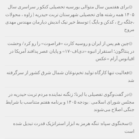
برای هفتمین سال متوالی بورسیه تحصیلی کنکو ر سراسری سال
۱۴۰۵ همه رشته های تحصیلی شهرستان تربت حیدریه ( زاوه ، محولات
،جلگه رخ ، کدکن و بایگ ) توسط خیر نیک اندیش دیارمان مهندس مهدی
مروج
چین هم پس از ایران و روسیه کارت «فراصوت» را رو کرد/ وحشت
در پنتاگون؛ استقرار انبوه «دی‌اف‑۱۷» و پایان عصر پدافند آمریکا در
اقیانوس آرام +عکس
فعالیت تنها کارگاه تولید تخم‌نوغان شمال شرق کشور از سرگرفته
شد
در گفت‌وگوی تفصیلی با ایرنا؛ زنگنه نماینده مردم تربت حیدریه در
مجلس شورای اسلامی : بودجه ۱۴۰۵ و برنامه هفتم متناسب با شرایط
جنگی اصلاح می‌شوند
سخنگوی سپاه: تنگه هرمز به ابزار استراتژیک قدرت تبدیل شده
است