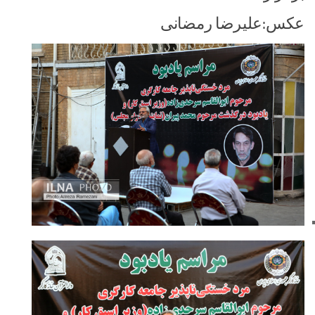
عکس:علیرضا رمضانی