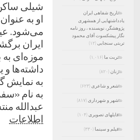
شیلی ساکن 
تاریخ شفاهی ایران
او به عنوان
یادداشتهایی از همشهری
پژوهشگر، نویسنده ، روز نامه
می‌شود. عیس
نگار پیشکسوت آقای محمود
ایران برگشت
تربتی سنجابی
(۱۲)
موزه‌ای به 
تربت ما
(۱,۰۱۶)
زنان
(۸۲۰)
به نمایش گذ
شعر و شاعری
(۶۲۳)
به نام «سفر
شهر و شهرداری
(۸۱۷)
عبدالله من
فایلهای تصویری
(۱۰۴)
اطلاعات
فیلم و سینما
(۳۳۰)