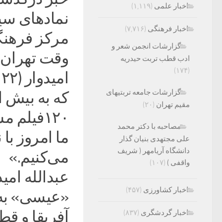
اخبار علمی
(۱,۱۱۹)
نمادهای سین
اخبار فرهنگی
(۷,۷۱۶)
گزارشات انجمن شعر و
وقت تهران 
ادب قطب تربت حیدریه
(۱۷۴)
گزارشات جامعه تربتیهای
مقیم تهران
(۲۰)
مصاحبه با دکتر محمد
ما امروز ب
علی مجتهدی بنیان گذار
دانشگاه آریامهر ( شریف
می‌کنیم.»
واقفی )
(۱۰۷)
اخبار کشاورزی
(۴۵۷)
«عیسی» به س
آفریقا و ق
اخبار گردشگری
(۸۳۷)