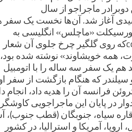
 دوبرادر ماجراجو از سال
رشیدی آغاز شد. آن‌ها نخست یک سفر
تورسیکلت «ماچلس» انگلیسی به
قدرتcc ۵۰۰که روی گلگیر چرخ جلوی آن شعار
ت، همه خویشاوند» نوشته شده بود،
د هم یک سفر سه ساله را با اتومبیل
 سیلندر که هنگام بازگشت از سفر او
ن فرانسه آن را هدیه داد، انجام داد
دوار در پایان این ماجراجویی کاوشگرا
 قاره‌ سیاه، جنوبگان (قطب جنوب)، آس
روپا، آمریکا و استرالیا، در کشور