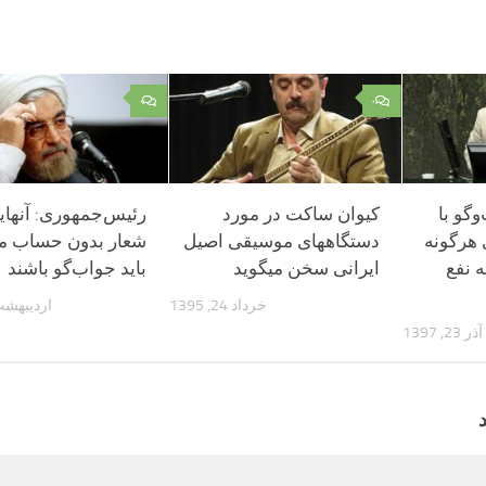
۰
۰
‌گو با
کیوان ساکت در مورد
رئیس‌جمهوری: آنهای
 هرگونه
دستگاههای موسیقی اصیل
شعار بدون حساب می
ه نفع
ایرانی سخن میگوید
باید جواب‌گو باشند
خرداد 24, 1395
اردیبهشت 2, 6
آذر 23, 1397