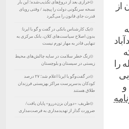
خرازی بعد از دروغ‌های تکذیب‌شده؛ این بار
 از
نسخه سرنگونی دولت را پیچید / وقتی رویای
قدرت جای قانون را می‌گیرد
ه
یک کارشناس بانکی در گفت و گو با ایرنا:
بدون اصلاح سیاست‌های کلان، بانک مرکزی به
باد
تنهایی قادر به مهار تورم نیست
ه
زنگ خطر سلامت در سایه چالش‌های محیط
ی خود از ماجراجویی ۱۰ساله را
زیستی در سیستان و بلوچستان
بی
در گفت‌وگو با ایرنا اعلام شد؛ ۲۷ درصد
کودکان بدسرپرست مراکز بهزیستی فرزندان
و
طلاق هستند
۱۴۰۱ روزنامه
ظریف: «دوران بزن‌دررو» پایان یافت/
ضرورت گذار از تهدیدمداری به فرصت‌مداری