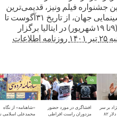
ین جشنواره فیلم ونیز، قدیمی‌ترین
جشنواره سینمایی جهان، از تاریخ ۳۱آگوست تا
۱۰سپتامبر (۹تا ۱۹شهریور) در ایتالیا برگزار
۱ روزنامه اطلاعات
۰
۰
ژاد بر سر
افشاگری در مورد حضور
«شاهنامه» از نگاه
ایران آورد/ وقتی دلار ۸۲
مزدوران راست افراطی
محمدعلی اسلامی ن