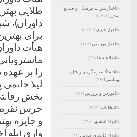
طلایی بهتری
اخبار میراث فرهنگی و صنایع
دستی
(۱,۴۱۸)
داوران)، شی
اخبار هنری
(۱,۴۸۰)
برای بهترین
اخبار ورزشی
(۱۲۸)
هیأت داوران
ماسترویانی
اطلاعیه ها
(۳۴۸)
را بر عهده د
اقامتگاه بوم گردی و هتل ،
مهمانسرا
(۷۶)
اموزش و پرورش
(۲۸۷)
بخش رقابتی
خرس نقره‌ای
انتخابات
(۹۷۹)
و جایزه بهت
انواع عکسها
(۳۸۶)
واری (پله آخر
انواع فایلهای صوتی
(۶۱)