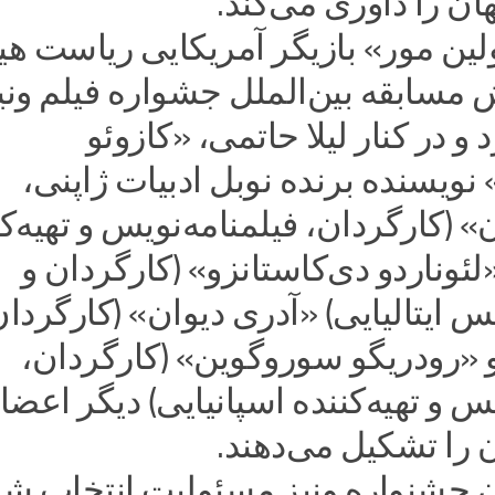
ن را داوری می‌کند.
ین مور» بازیگر آمریکایی ریاست هی
مسابقه بین‌الملل جشواره فیلم ونیز
 و در کنار لیلا حاتمی، «کازوئو
نویسنده برنده نوبل ادبیات ژاپنی،
» (کارگردان، فیلمنامه‌نویس و تهیه‌ک
«لئوناردو دی‌کاستانزو» (کارگردان و
یس ایتالیایی) «آدری دیوان» (کارگردا
 «رودریگو سوروگوین» (کارگردان،
یس و تهیه‌کننده اسپانیایی) دیگر اعضا
 را تشکیل می‌دهند.
ن جشنواره ونیز مسئولیت انتخاب شی