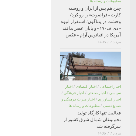
مطبوعات و رسانه ها
چین هم پس از ایران و روسیه
کارت «فراصوت» را رو کرد/
وحشت در پنتاگون؛ استقرار انبوه
«دی‌اف‑۱۷» و پایان عصر پدافند
آمریکا در اقیانوس آرام +عکس
مرداد 17, 1405
اخبار اجتماعی
/
اخبار اقتصادی
/
اخبار
سیاسی
/
اخبار صنعتی
/
اخبار فرهنگی
/
اخبار کشاورزی
/
اخبار میراث فرهنگی و
صنایع دستی
/
مطبوعات و رسانه ها
فعالیت تنها کارگاه تولید
تخم‌نوغان شمال شرق کشور از
سرگرفته شد
مرداد 17, 1405