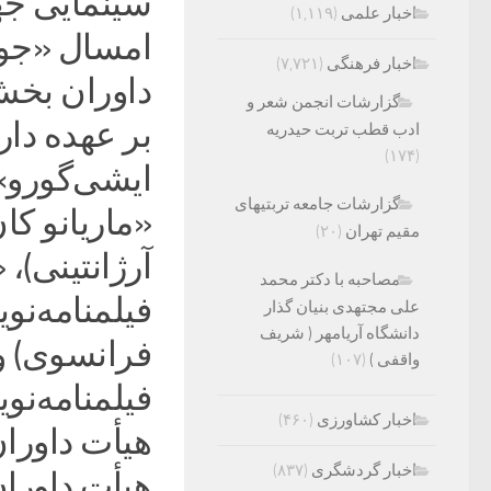
سینمایی جها
اخبار علمی
(۱,۱۱۹)
امسال «جول
اخبار فرهنگی
(۷,۷۲۱)
داوران بخش 
گزارشات انجمن شعر و
بر عهده دارد
ادب قطب تربت حیدریه
(۱۷۴)
ایشی‌گورو» 
گزارشات جامعه تربتیهای
«ماریانو کان
مقیم تهران
(۲۰)
آرژانتینی)، 
مصاحبه با دکتر محمد
فیلمنامه‌نو
علی مجتهدی بنیان گذار
دانشگاه آریامهر ( شریف
فرانسوی) و
واقفی )
(۱۰۷)
فیلمنامه‌نو
اخبار کشاورزی
(۴۶۰)
هیأت داوران
اخبار گردشگری
(۸۳۷)
هیأت داورا