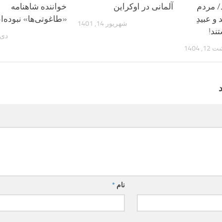
د/ مردم
آلمانی در اوکراین
خواننده شاهنامه
و عبیدِ
«طاغوتی‌ها» نبوده‌ان
شهریور 14, 1401
ند!
دی 22, 00
, 1404
نام
*