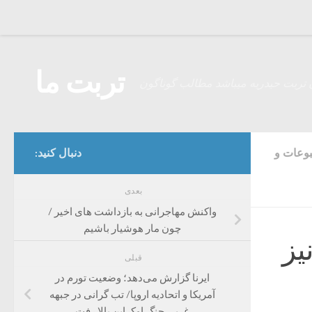
Skip to content
تربت ما
 تربت حیدریه میباشد مطالب گوناگون
وعات و
دنبال کنید:
بعدی
واکنش مهاجرانی به بازداشت های اخیر /
چون مار هوشیار باشیم
یز
قبلی
ایرنا گزارش می‌دهد؛ وضعیت تورم در
آمریکا و اتحادیه اروپا/ تب گرانی در جبهه
غربی جنگ اوکراین بالا رفت