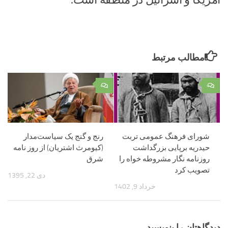
مطالب مرتبط
۰
۰
شورای فرهنگ عمومی تربت
رنج و گنج یک سیاست‌مدار
حیدریه برپایی بزرگداشت
(کیومرث اشتریان) از روز نامه
روزنامه نگار مشروطه خواه را
شرق
تصویب کرد
دی 22, 1395
خرداد 9, 1402
دیدگاهتان را بنویسید