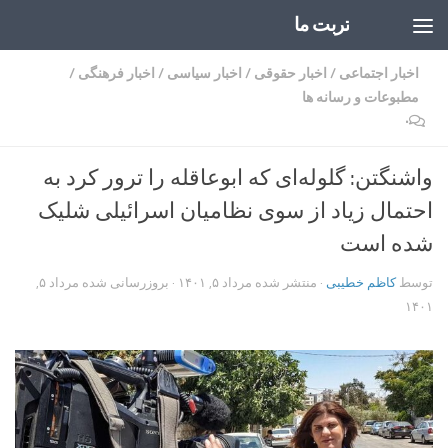
تربت ما
Skip to content
اخبار اجتماعی
/
اخبار حقوقی
/
اخبار سیاسی
/
اخبار فرهنگی
/
مطبوعات و رسانه ها
۰
واشنگتن: گلوله‌ای که ابوعاقله را ترور کرد به
احتمال زیاد از سوی نظامیان اسرائیلی شلیک
شده است
توسط
کاظم خطیبی
· منتشر شده
مرداد ۵, ۱۴۰۱
· بروزرسانی شده
مرداد ۵,
۱۴۰۱