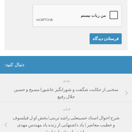
دنبال کنید:
بعدی
سخنی از حکایت شگفت و شورانگیز عاشورا مسیح و حسین
جلال رفیع
قبلی
شرح احوال استاد حسینعلی راشد تربتی/بخش او ل فیلسوف
و خطیب معاصر ( یاد داشتهایی از زنده یاد مهندس مهدی
راشدبرادرزاده ایشان )