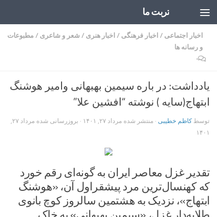
تربت ما
Skip to content
اخبار اجتماعی
/
اخبار فرهنگی
/
اخبار هنری
/
شعر و شاعری
/
مطبوعات
و رسانه ها
۰
یادداشت: در باره سیمین بهبهانی وامیر هوشنگ
ابتهاج(سایه ) نوشته “افشین علا”
توسط
کاظم خطیبی
· منتشر شده
مرداد ۲۷, ۱۴۰۱
· بروزرسانی شده
مرداد ۲۷,
۱۴۰۱
تقدیر غزل معاصر ایران به گونه‌ای رقم خورد
که کهنسال‌ترین مرد پیشقراول آن، «هوشنگ
ابتهاج»، نزدیک به هشتمین سالروز کوچ بانوی
طلایه‌دار غزل، «سیمین بهبهانی» به خاک