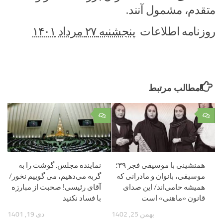
متقدم، مشمول آنند.
روزنامه اطلاعات
پنجشنبه ۲۷ مرداد ۱۴۰۱
مطالب مرتبط
۰
۰
همنشینی با موسیقی فجر ۳۹؛
نماینده مجلس: گوشت را به
موسیقی، بانوان و مادرانی که
گربه می‌دهیم، می گوییم نخور/
همیشه حامی‌اند/ این صدای
آقای رئیسی! صحبت از مبارزه
قانون «ماهنی» است
با فساد نکنید
بهمن 25, 1402
دی 19, 1401