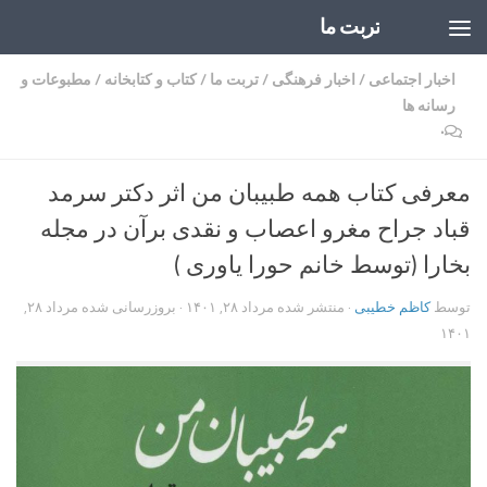
تربت ما
Skip to content
اخبار اجتماعی
/
اخبار فرهنگی
/
تربت ما
/
کتاب و کتابخانه
/
مطبوعات و
رسانه ها
۰
معرفی کتاب همه طبیبان من اثر دکتر سرمد
قباد جراح مغرو اعصاب و نقدی برآن در مجله
بخارا (توسط خانم حورا یاوری )
توسط
کاظم خطیبی
· منتشر شده
مرداد ۲۸, ۱۴۰۱
· بروزرسانی شده
مرداد ۲۸,
۱۴۰۱