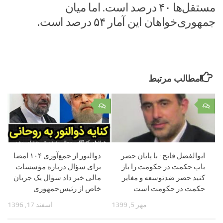
مستقل‌ها ۴۰ درصد است. اما میان
جمهوری‌خواهان این آمار ۵۴ درصد است.
مطالب مرتبط
۰
۰
ابوالفضل فاتح : با پایان حصر
ذوالنور از جمع‌آوری ۱۰۴ امضا
باب حکمت در حکومت را باز
برای سؤال درباره مؤسسات
کنید حصر ضدتوسعه و مغایر
مالی خبر داد سؤال یک جریان
حکمت در حکومت است
خاص از رئیس‌جمهوری
مهر 5, 1399
اسفند 17, 1396