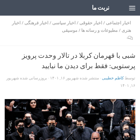
تربت ما
Skip to content
اخبار اجتماعی
/
اخبار حقوقی
/
اخبار سیاسی
/
اخبار فرهنگی
/
اخبار
هنری
/
مطبوعات و رسانه ها
/
موسیقی
۰
شبی با قهرمان کربلا در تالار وحدت پرویز
پرستویی: فقط برای دیدن ما نیایید
توسط
کاظم خطیبی
· منتشر شده
شهریور ۱۶, ۱۴۰۱
· بروزرسانی شده
شهریور
۱۶, ۱۴۰۱