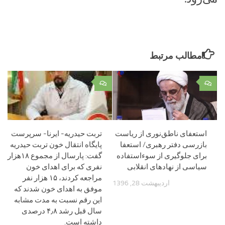
مطالب مرتبط
۰
۰
استعفای ناطق‌نوری از ریاست
تربت حیدریه- ایرنا- سرپرست
بازرسی دفتر رهبری/ استعفا
پایگاه انتقال خون تربت حیدریه
برای جلوگیری از سوءاستفاده
گفت: پارسال از مجموع ۱۸هزار
سیاسی از نهادهای انقلابی
نفری که برای اهدای خون
مراجعه کردند، ۱۵ هزار نفر
اردیبهشت 28, 1396
موفق به اهدای خون شدند که
این رقم نسبت به مدت مشابه
سال قبل رشد ۴٫۸ درصدی
داشته است.