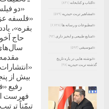
کتاب و کتابخانه
(۸۳۱)
«دو فیل
مشاهیر تربت حیدریه
(۵۷۹)
«فلسفه عزا
مطبوعات و رسانه ها
(۶,۷۲۸)
بقره»، یا
حاج آخون
منابع طبیعی و ابخیز داری
(۹۲)
موسیقی
(۵۹۳)
مقدمه‌
نوشته هایی در باره تاریخ
گذشته تربت حیدریه
(۳۸)
«انتشارات 
بیش از پنج
رفیع «
فهرست اعل
تیمّناً ترت