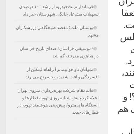
ران
فرماندار تربت‌حیدریه از رشد ۱۰۰ درصدی
فا
تسهیلات مشاغل خانگی شهرستان خبر داد
ت.
بوستان ملت؛ مقصد صبحگاهی ورزشکاران
جلس
مشهد
/موسیقی خراسان/ صدای تاریخ خراسان
در هیاهوی مدرنیته گم شد
د.
ملوانان ناو هواپیمابر آبراهام لینکلن از
ند،
افسردگی و افت شدید روحیه رنج می‌برند
ت
قائم‌مقام شرکت بهره‌برداری متروی تهران
 و
اعلام کرد پایش شبانه روزی تهویه قطارها و
ایستگاه‌های مترو/ پیش‌بینی هوشمند تهویه در
 هم
قطارهای جدید
اب