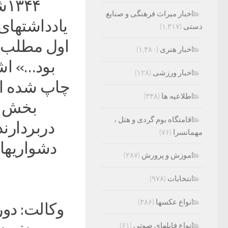
۴۴
اخبار میراث فرهنگی و صنایع
یادداشتهای
دستی
(۱,۴۱۷)
اول مطلب م
اخبار هنری
(۱,۴۸۰)
بود…» اش
اخبار ورزشی
(۱۲۸)
چاپ شده اس
اطلاعیه ها
(۳۴۸)
بخش دی
اقامتگاه بوم گردی و هتل ،
دربردارند
مهمانسرا
(۷۶)
دشواریها
اموزش و پرورش
(۲۸۷)
انتخابات
(۹۷۸)
انواع عکسها
(۳۸۶)
وکالت: دو
انواع فایلهای صوتی
(۶۱)