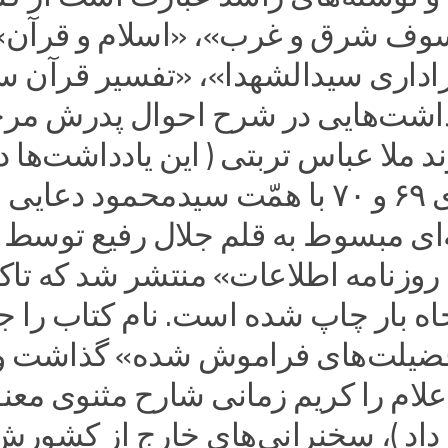
سوف شرق و غرب»، «اسلام و قرآن»
داری سیدالشهدا»، «تفسیر قرآن س
دداشت‌هایی در شرح احوال پدرش مر
د ملا عباس تربتی ( این یادداشت‌ها د
سال‌های ۶۹ و ۷۰ با همّت سیدمحمود دعایی 
ای مبسوط به قلم جلال رفیع توسط
روزنامه اطلاعات» منتشر شد که تاک
اه بار چاپ شده است. نام کتاب را ج
فضیلت‌های فراموش شده» گذاشت و
ام را کریم زمانی شارح مثنوی معن
یب داد )، سخنرانی‌های خارج از کشورش