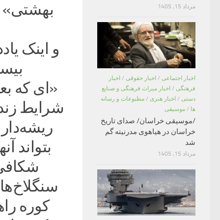
بهشتی» را
مرداد 15, 1405
و اینک یاد
بیستم اسف
اخبار اجتماعی
/
اخبار حقوقی
/
اخبار
«ای که بع
فرهنگی
/
اخبار میراث فرهنگی و صنایع
دستی
/
اخبار هنری
/
مطبوعات و رسانه
شرایط زندگ
ها
/
موسیقی
/موسیقی خراسان/ صدای تاریخ
ریشه‌دار
خراسان در هیاهوی مدرنیته گم
بتواند آنه
شد
مرداد 15, 1405
شکافی 
سنگلاخ‌ها،
کوره راهی