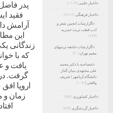
پدر فاضل 
اخبار علمی
(۱,۱۱۹)
فقید ای
اخبار فرهنگی
(۷,۷۱۲)
آرامش داری
گزارشات انجمن شعر و
ادب قطب تربت حیدریه
این مطا
(۱۷۴)
زندگانی یک
گزارشات جامعه تربتیهای
که با خوا
مقیم تهران
(۲۰)
یافت و ع
مصاحبه با دکتر محمد
علی مجتهدی بنیان گذار
گرفت. در
دانشگاه آریامهر ( شریف
واقفی )
(۱۰۷)
اروپا افق
زمان و م
اخبار کشاورزی
(۴۵۷)
افتا
اخبار گردشگری
(۸۳۷)