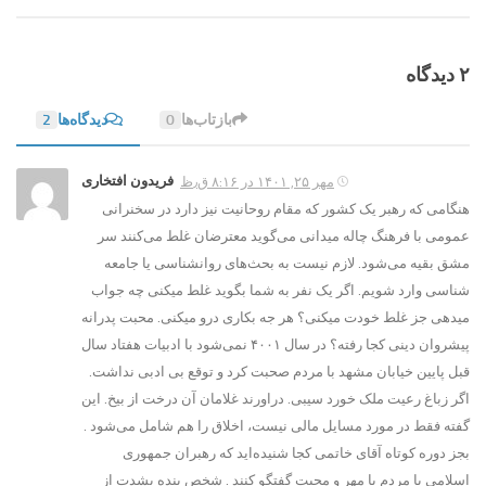
۲ دیدگاه‌
بازتاب‌ها
0
دیدگاه‌ها
2
فریدون افتخاری
مهر ۲۵, ۱۴۰۱ در ۸:۱۶ ق٫ظ
هنگامی که رهبر یک کشور که مقام روحانیت نیز دارد در سخنرانی
عمومی با فرهنگ چاله میدانی می‌گوید معترضان غلط می‌کنند سر
مشق بقیه می‌شود. لازم نیست به بحث‌های روانشناسی یا جامعه
شناسی وارد شویم. اگر یک نفر به شما بگوید غلط میکنی چه جواب
میدهی جز غلط خودت میکنی؟ هر جه بکاری درو میکنی. محبت پدرانه
پیشروان دینی کجا رفته؟ در سال ۴۰۰۱ نمی‌شود با ادبیات هفتاد سال
قبل پایین خیابان مشهد با مردم صحبت کرد و توقع بی ادبی نداشت.
اگر زباغ رعیت ملک خورد سیبی. دراورند غلامان آن درخت از بیخ.‌ این
گفته فقط در مورد مسایل مالی نیست، اخلاق را هم شامل می‌شود .
بجز دوره کوتاه آقای خاتمی کجا شنیده‌اید که رهبران جمهوری
اسلامی با مردم با مهر و محبت گفتگو کنند . شخص بنده بشدت از