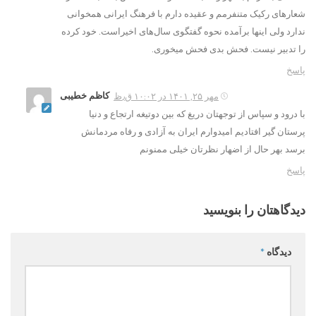
شعارهای رکیک متنفرمم و عقیده دارم با فرهنگ ایرانی همخوانی
ندارد ولی اینها برآمده نحوه گفتگوی سال‌های اخیراست. خود کرده
را تدبیر نیست. فحش بدی فحش میخوری.
پاسخ
کاظم خطیبی
مهر ۲۵, ۱۴۰۱ در ۱۰:۰۲ ق٫ظ
با درود و سپاس از توجهتان دریغ که بین دوتیغه ارتجاع و دنیا
پرستان گیر افتادیم امیدوارم ایران به آزادی و رفاه مردمانش
برسد بهر حال از اضهار نظرتان خیلی ممنونم
پاسخ
دیدگاهتان را بنویسید
دیدگاه
*