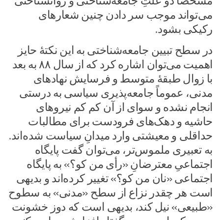
مشخصاً دو علتِ جامعه‌شناختی و روانشناختی
می‌تواند موجب سر دادن چنین شعارهای
رکیکی بشود.
در سطح تبیین جامعه‌شناختی به این نکتۀ حایز
اهمیت می‌توان اشاره کرد که از سال ۸۸ به بعد
با زوال طبقۀ متوسط و فرسایش نهادهای
مدنی، عموماً جامعه‌پذیری سیاسی به درستی
انجام نشده و سوای از آن کم کم نیروهای
حاشیه و دهک‌های فرودست برای مطالبات
حداقلی و معیشتی وارد میدانِ سیاست شده‌اند.
به تعبیری ملموس‌تر، می‌توان گفت پایگاه
اجتماعیِ معترضانِ «رأی من کو؟» به پایگاه
اجتماعی «نان من کو؟» تغییر کرده‌اند و بدیهی
است هر چقدر نزاع از سطح «مدنی» به سطوح
«طبیعی» نیل کند، بدیهی است که دوز خشونت