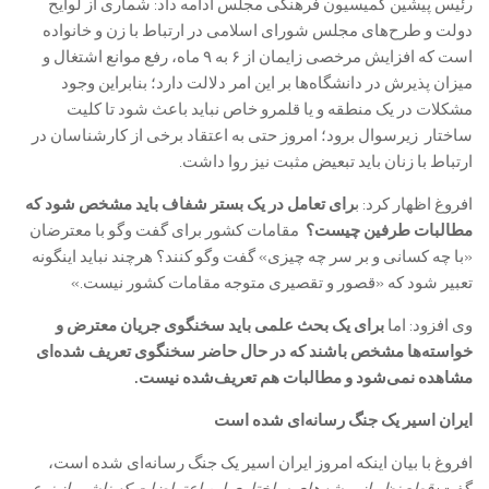
رئیس پیشین کمیسیون فرهنگی مجلس ادامه داد: شماری از لوایح
دولت و طرح‌های مجلس شورای اسلامی در ارتباط با زن و خانواده
است که افزایش مرخصی زایمان از ۶ به ۹ ماه، رفع موانع اشتغال و
میزان پذیرش در دانشگاه‌ها بر این امر دلالت دارد؛ بنابراین وجود
مشکلات در یک منطقه و یا قلمرو خاص نباید باعث شود تا کلیت
ساختار زیرسوال برود؛ امروز حتی به اعتقاد برخی از کارشناسان در
ارتباط با زنان باید تبعیض مثبت نیز روا داشت.
افروغ اظهار کرد: ب
رای تعامل در یک بستر شفاف باید مشخص شود که
مطالبات طرفین چیست؟
مقامات کشور برای گفت وگو با معترضان
«با چه کسانی و بر سر چه چیزی» گفت وگو کنند؟ هرچند نباید اینگونه
تعبیر شود که «قصور و تقصیری متوجه مقامات کشور نیست.»
وی افزود: اما
برای یک بحث علمی باید سخنگوی جریان معترض و
خواسته‌ها مشخص باشند که در حال حاضر سخنگوی تعریف شده‌ای
مشاهده نمی‌شود و مطالبات هم تعریف‌شده نیست.
ایران اسیر یک جنگ رسانه‌ای شده است
افروغ با بیان اینکه امروز ایران اسیر یک جنگ رسانه‌ای شده است،