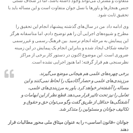
متفاوت و مشترک می‌تواند وجود داشته باشد، اما در شکاف نسلی
جنس هنجارها و باورها با نسل جوان متفاوت است و این مساله باید با
تحقیق ثابت شود.
وی ادامه داد: من در سال‌های گذشته پیشنهاد انجام این تحقیق را
مطرح و شیوه‌های اجرایی آن را هم توضیح دادم، اما متاسفانه هرگز
این پیمایش به مرحله انجام نرسید. بین فرهنگ رسمی و غیررسمی
جامعه شکاف ایجاد شده و بنابراین انجام یک پیمایش در این زمینه
ضروری است. این موضوع اکنون در دستور کار برخی از مراکز
نظرسنجی هم قرار گرفته؛ اما هنوز اجرایی نشده است.
برخی چهره‌های علمی هم هیجانی موضع می‌گیرند.
مرزبندی‌های علمی و حصار آکادمیک را لحاظ نمی‌کنند و این
مساله را آشفته‌تر خواهد کرد. باور به مرزبندی‌های علمی،
تعامل را نیز تحت تاثیر قرار می‌دهد. قطع نظر از این ابهامات و
آشفتگی‌ها حداقل از طریق گفت وگو می‌توان حق و حقوق و
تکالیف جوانان و مسئولین را متذکر شد.
جوانان «قانون اساسی» را به عنوان میثاق ملی محور مطالبات قرار
دهند