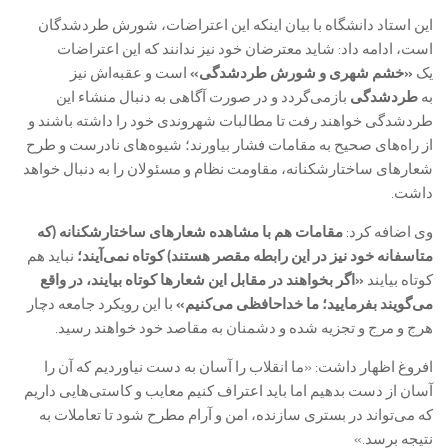
این استاد دانشگاه با بیان اینکه این اعتراضات، شورش طردشدگان
است، ادامه داد: شاید معترضان خود نیز ندانند که این اعتراضات
یک
«خشم شهری و شورش طردشدگی»
است و عقبه‌اش نیز
به
طردشدگی
بازمی‌گردد و در صورت آگاهی به دنبال منشاء این
طردشدگی خواهند رفت تا مطالبات شهروندی خود را داشته باشند و
از راه‌های صحیح به مقامات فشار بیاورند؛ شیوه‌های نادرست و طرح
شعارهای ساختارشکنانه، مقاومت نظام و مسئولان را به دنبال خواهد
داشت.
وی اضافه کرد:
مقامات هم با مشاهده شعارهای ساختارشکنانه (که
متاسفانه خود نیز در این رابطه مقصر هستند) کوتاه نمی‌آیند؛
نباید هم
کوتاه بیایند
«اگر بخواهند در مقابل این شعارها کوتاه بیایند، در واقع
می‌گویند بفرمایید؛ ما خداحافظی می‌کنیم»
با این رویکرد جامعه دچار
هرج و مرج و تجزیه شده و دشمنان به مقاصد خود خواهند رسید.
افروغ اظهار داشت: «ما انقلاب را آسان به دست نیاوردیم که آن را
آسان از دست بدهیم اما باید اعتراف کنیم معایب و کاستی‌هایی داریم
که می‌تواند در بستری سازنده، امن و آرام مطرح شود تا تعاملات به
نتیجه برسد.»