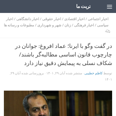
تربت ما
Skip to content
اخبار اجتماعی
/
اخبار اقتصادی
/
اخبار حقوقی
/
اخبار دانشگاهی
/
اخبار
سیاسی
/
اخبار فرهنگی
/
زنان
/
شهر و شهرداری
/
مطبوعات و رسانه ها
۰
در گفت وگو با ایرنا؛ عماد افروغ: جوانان در
چارچوب قانون اساسی مطالبه‌گر باشند/
شکاف نسلی به پیمایش دقیق نیاز دارد
توسط
کاظم خطیبی
· منتشر شده
آبان ۲۹, ۱۴۰۱
· بروزرسانی شده
آبان ۲۹,
۱۴۰۱