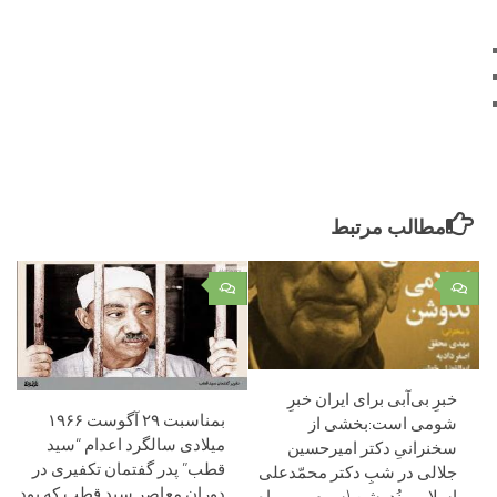
مطالب مرتبط
۰
۰
خبرِ بی‌آبی برای ایران خبرِ
بمناسبت ۲۹ آگوست ۱۹۶۶
شومی است:بخشی از
میلادی سالگرد اعدام “سید
سخنرانیِ دکتر امیرحسین
قطب” پدر گفتمان تکفیری در
جلالی در شبِ دکتر محمّدعلی
دوران معاصر سید قطب که بود