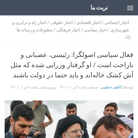
تربت ما
Skip to content
اخبار اجتماعی
/
اخبار اقتصادی
/
اخبار حقوقی
/
اخبار راه و ترابری و
شهرسازی
/
اخبار سیاسی
/
اخبار فرهنگی
/
مطبوعات و رسانه ها
۰
فعال سیاسی اصولگرا: رئیسی، عصبانی و
ناراحت است / او گرفتار وزرایی شده که مثل
آش کشک خاله‌اند و باید حتما در دولت باشند
توسط
کاظم خطیبی
· منتشر شده
آذر ۱, ۱۴۰۱
· بروزرسانی شده
آذر ۱, ۱۴۰۱