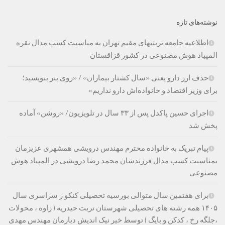
نوشته‌های تازه
اطلاعیه جامعه تربتیهای مقیم تهران به مناسبت کسب مدال نقره
المپیاد هوش مصنوعی در کشور قزاقستان
حذف ارز دارو یعنی «سال کشتار بیماران» / «روی بنر بنویسید؛
برای وزیر اقتصاد و خانواده‌اش دارو نداریم»
اجرای حسین پاکدل پس از ۳۳ سال در تلویزیون/ «روشن» آماده
پخش شد
پیام تبریک به خانواده محترم مهندس درویشی همشهری عزیزمان
بمناسبت کسب مدال فرزندشان محمد رضا درویشی در المپیاد هوش
مصنوعی
برای هفتمین سال متوالی بورسیه تحصیلی کنکو ر سراسری سال
۱۴۰۵ همه رشته های تحصیلی شهرستان تربت حیدریه ( زاوه ، محولات
،جلگه رخ ، کدکن و بایگ ) توسط خیر نیک اندیش دیارمان مهندس مهدی