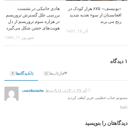
«یونیسف»: ۸۷۵ هزار کودک در
هادی خانیکی در نشست
افغانستان از سوء تغذیه شدید
بررسی علل گسترش تروریسم
رنج می برند
در هزاره سوم تروریسم از دل
هویت‌های خشن شکل می‌گیرد
آذر 19, 1401
شهریور 11, 1394
۱ دیدگاه
بازتاب‌ها
0
دیدگاه‌ها
1
محمدمقدسی
آذر ۲۹, ۱۴۰۱ در ۹:۱۶ ب٫ظ
ممنونم جناب خطیبی عزیز لطف کردید
پاسخ
دیدگاهتان را بنویسید