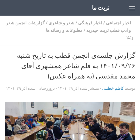
تربت ما
Skip to content
اخبار اجتماعی
/
اخبار فرهنگی
/
شعر و شاعری
/
گزارشات انجمن شعر
و ادب قطب تربت حیدریه
/
مطبوعات و رسانه ها
۱
گزارش جلسه‌ی انجمن قطب به تاریخ شنبه
۱۴۰۱/۰۹/۲۶ به قلم شاعر همشهری آقای
محمد مقدسی (به همراه عکس)
توسط
کاظم خطیبی
· منتشر شده
آذر ۲۹, ۱۴۰۱
· بروزرسانی شده
آذر ۲۹, ۱۴۰۱