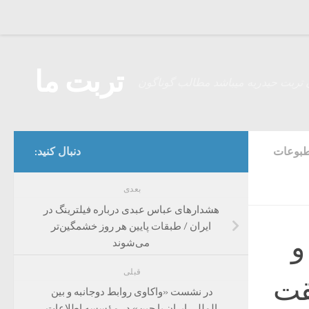
Skip to content
تربت ما
 تربت حیدریه میباشد مطالب گوناگون
بوعات
دنبال کنید:
بعدی
هشدار‌های عباس عبدی درباره فیلترینگ در
ایران / طبقات پایین هر روز خشمگین‌تر
و
می‌شوند
قبلی
قت
در نشست «واکاوی روابط دوجانبه و بین
المللی ایران با چین» در مؤسسه اطلاعات