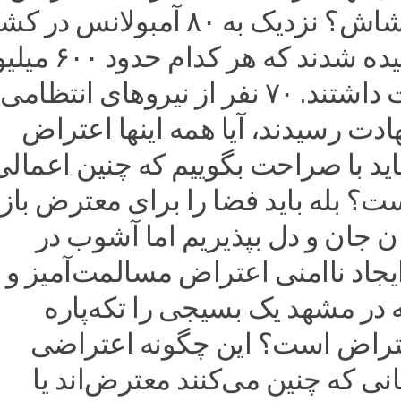
است یا اغتشاش؟ نزدیک به ۸۰ آمبولانس در
به آتش کشیده شدند که هر کدام 
تومان قیمت داشتند. ۷۰ نفر از نیروهای انتظام
دت رسیدند، آیا همه اینها اعتراض
اید با صراحت بگوییم که چنین اعمالی
؟ بله باید فضا را برای معترض باز 
بان جان و دل بپذیریم اما آشوب در
 ایجاد ناامنی اعتراض مسالمت‌آمیز و 
در مشهد یک بسیجی را تکه‌پاره
عتراض است؟ این چگونه اعتراضی
 که چنین می‌کنند معترض‌اند یا