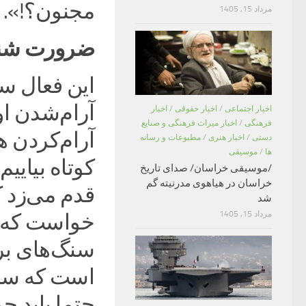
مجنون؟!».
مرداد 15, 1405
ضرورت شنی
این فعال سی
آرام‌شدن او
اخبار اجتماعی
/
اخبار حقوقی
/
اخبار
فرهنگی
/
اخبار میراث فرهنگی و صنایع
آرام‌کردن ه
دستی
/
اخبار هنری
/
مطبوعات و رسانه
ها
/
موسیقی
کوتاه بیایی
/موسیقی خراسان/ صدای تاریخ
خراسان در هیاهوی مدرنیته گم
قدم می‌زد ک
شد
مرداد 15, 1405
خواست که سن
سنگ‌های بر 
است که سنگ
حتما باید 