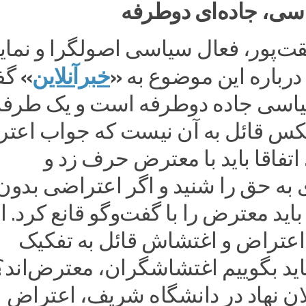
ی، جاده‌ای دوطرفه
ت‌پور، فعال سیاسی اصولگرا و نمای
«
خبرآنلاین
»
رباره این موضوع به
گف
اسی جاده دوطرفه است و یک طرفه
س قائل به آن نیست که جواب اعت
 اتفاقا باید با معترض حرف زد و
به حق را شنید و اگر اعتراضی بدون
اید معترض را با گفت‌وگو قانع کرد. ا
ین اعتراض و اغتشاش قائل به تفکیک
باید بگوییم اغتشاشگران، معترض‌اند؟
ان نهاد در دانشگاه شریف، اعتراض