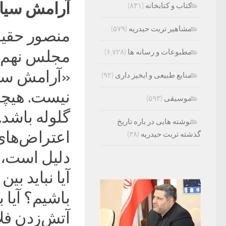
آرامش سیاس
کتاب و کتابخانه
(۸۳۱)
مشاهیر تربت حیدریه
(۵۷۹)
منصور حقیق
مطبوعات و رسانه ها
(۶,۷۲۸)
مجلس نهم د
«آرامش سی
منابع طبیعی و ابخیز داری
(۹۲)
نیست. هیچک
موسیقی
(۵۹۳)
گلوله باشد.
نوشته هایی در باره تاریخ
اعتراض‌های 
گذشته تربت حیدریه
(۳۸)
دلیل است، ب
آیا نباید ب
باشیم؟ آیا 
آتش‌زدن فل