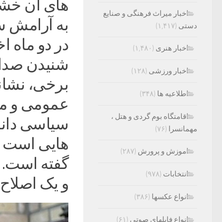
های آن خشو
اخبار میراث فرهنگی و صنایع
به آرامش 
دستی
(۱,۴۱۷)
در دو ماه 
اخبار هنری
(۱,۴۸۰)
شنیدن صدای
اخبار ورزشی
(۱۲۸)
برخی، نشان
اطلاعیه ها
(۳۴۸)
عمومی و م
اقامتگاه بوم گردی و هتل ،
سیاسی دانس
مهمانسرا
(۷۶)
هایی است ک
اموزش و پرورش
(۲۸۷)
گفته است. 
انتخابات
(۹۷۸)
و یک اصلاح
انواع عکسها
(۳۸۶)
انواع فایلهای صوتی
(۶۱)