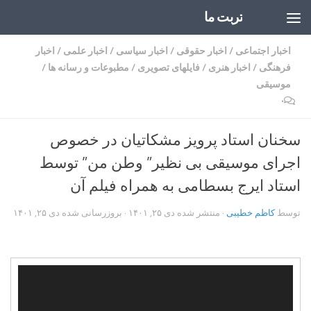
تربت ما
Skip to content
اخبار اجتماعی
/
اخبار حقوقی
/
اخبار سیاسی
/
اخبار علمی
/
اخبار
فرهنگی
/
اخبار هنری
/
فایلهای تصویری
/
مطبوعات و رسانه ها
/
موسیقی
۰
سخنان استاد پرویز مشکاتیان در خصوص
اجرای موسیقی بی نظیر” وطن من” توسط
استاد ایرج بسطامی به همراه فیلم آن
توسط
کاظم خطیبی
· منتشر شده
دی ۲۵, ۱۴۰۱
· بروزرسانی شده
دی ۲۵, ۱۴۰۱
نمایشگر
ویدیو